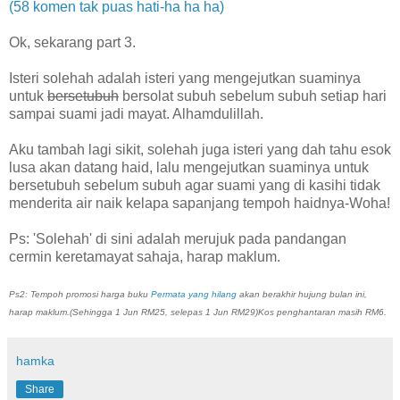
(58 komen tak puas hati-ha ha ha)
Ok, sekarang part 3.
Isteri solehah adalah isteri yang mengejutkan suaminya
untuk
bersetubuh
bersolat subuh sebelum subuh setiap hari
sampai suami jadi mayat. Alhamdulillah.
Aku tambah lagi sikit, solehah juga isteri yang dah tahu esok
lusa akan datang haid, lalu mengejutkan suaminya untuk
bersetubuh sebelum subuh agar suami yang di kasihi tidak
menderita air naik kelapa sapanjang tempoh haidnya-Woha!
Ps: 'Solehah' di sini adalah merujuk pada pandangan
cermin keretamayat sahaja, harap maklum.
Ps2: Tempoh promosi harga buku
Permata yang hilang
akan berakhir hujung bulan ini,
harap maklum.(Sehingga 1 Jun RM25, selepas 1 Jun RM29)Kos penghantaran masih RM6.
hamka
Share