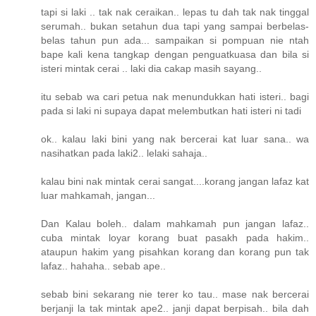
tapi si laki .. tak nak ceraikan.. lepas tu dah tak nak tinggal
serumah.. bukan setahun dua tapi yang sampai berbelas-
belas tahun pun ada... sampaikan si pompuan nie ntah
bape kali kena tangkap dengan penguatkuasa dan bila si
isteri mintak cerai .. laki dia cakap masih sayang..
itu sebab wa cari petua nak menundukkan hati isteri.. bagi
pada si laki ni supaya dapat melembutkan hati isteri ni tadi
ok.. kalau laki bini yang nak bercerai kat luar sana.. wa
nasihatkan pada laki2.. lelaki sahaja..
kalau bini nak mintak cerai sangat....korang jangan lafaz kat
luar mahkamah, jangan...
Dan Kalau boleh.. dalam mahkamah pun jangan lafaz..
cuba mintak loyar korang buat pasakh pada hakim..
ataupun hakim yang pisahkan korang dan korang pun tak
lafaz.. hahaha.. sebab ape..
sebab bini sekarang nie terer ko tau.. mase nak bercerai
berjanji la tak mintak ape2.. janji dapat berpisah.. bila dah