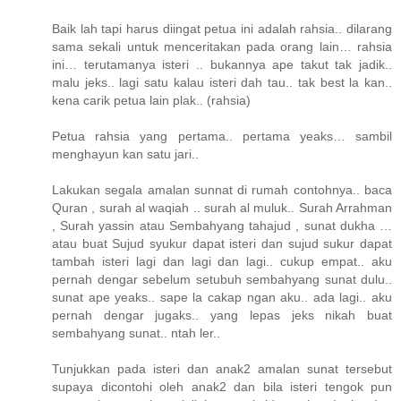
Baik lah tapi harus diingat petua ini adalah rahsia.. dilarang
sama sekali untuk menceritakan pada orang lain… rahsia
ini… terutamanya isteri .. bukannya ape takut tak jadik..
malu jeks.. lagi satu kalau isteri dah tau.. tak best la kan..
kena carik petua lain plak.. (rahsia)
Petua rahsia yang pertama.. pertama yeaks… sambil
menghayun kan satu jari..
Lakukan segala amalan sunnat di rumah contohnya.. baca
Quran , surah al waqiah .. surah al muluk.. Surah Arrahman
, Surah yassin atau Sembahyang tahajud , sunat dukha …
atau buat Sujud syukur dapat isteri dan sujud sukur dapat
tambah isteri lagi dan lagi dan lagi.. cukup empat.. aku
pernah dengar sebelum setubuh sembahyang sunat dulu..
sunat ape yeaks.. sape la cakap ngan aku.. ada lagi.. aku
pernah dengar jugaks.. yang lepas jeks nikah buat
sembahyang sunat.. ntah ler..
Tunjukkan pada isteri dan anak2 amalan sunat tersebut
supaya dicontohi oleh anak2 dan bila isteri tengok pun