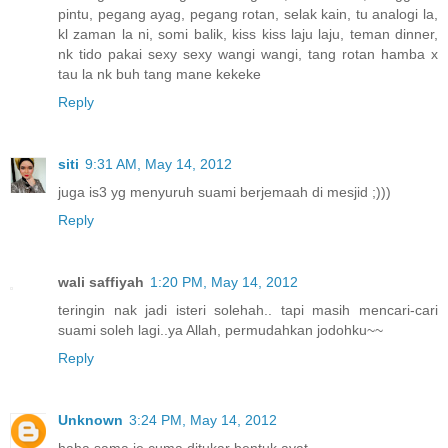
pintu, pegang ayag, pegang rotan, selak kain, tu analogi la,
kl zaman la ni, somi balik, kiss kiss laju laju, teman dinner,
nk tido pakai sexy sexy wangi wangi, tang rotan hamba x
tau la nk buh tang mane kekeke
Reply
siti
9:31 AM, May 14, 2012
juga is3 yg menyuruh suami berjemaah di mesjid ;)))
Reply
wali saffiyah
1:20 PM, May 14, 2012
teringin nak jadi isteri solehah.. tapi masih mencari-cari
suami soleh lagi..ya Allah, permudahkan jodohku~~
Reply
Unknown
3:24 PM, May 14, 2012
haha,sama je,cuma ditukar bentuk ayat