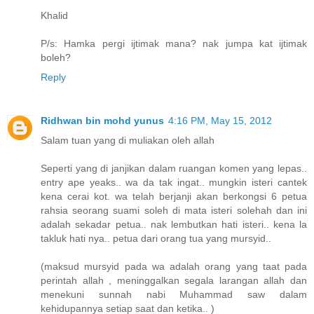
Khalid
P/s: Hamka pergi ijtimak mana? nak jumpa kat ijtimak
boleh?
Reply
Ridhwan bin mohd yunus
4:16 PM, May 15, 2012
Salam tuan yang di muliakan oleh allah
Seperti yang di janjikan dalam ruangan komen yang lepas..
entry ape yeaks.. wa da tak ingat.. mungkin isteri cantek
kena cerai kot. wa telah berjanji akan berkongsi 6 petua
rahsia seorang suami soleh di mata isteri solehah dan ini
adalah sekadar petua.. nak lembutkan hati isteri.. kena la
takluk hati nya.. petua dari orang tua yang mursyid..
(maksud mursyid pada wa adalah orang yang taat pada
perintah allah , meninggalkan segala larangan allah dan
menekuni sunnah nabi Muhammad saw dalam
kehidupannya setiap saat dan ketika.. )