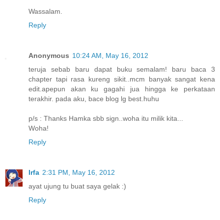
Wassalam.
Reply
Anonymous
10:24 AM, May 16, 2012
teruja sebab baru dapat buku semalam! baru baca 3
chapter tapi rasa kureng sikit..mcm banyak sangat kena
edit.apepun akan ku gagahi jua hingga ke perkataan
terakhir. pada aku, bace blog lg best.huhu
p/s : Thanks Hamka sbb sign..woha itu milik kita...
Woha!
Reply
Irfa
2:31 PM, May 16, 2012
ayat ujung tu buat saya gelak :)
Reply