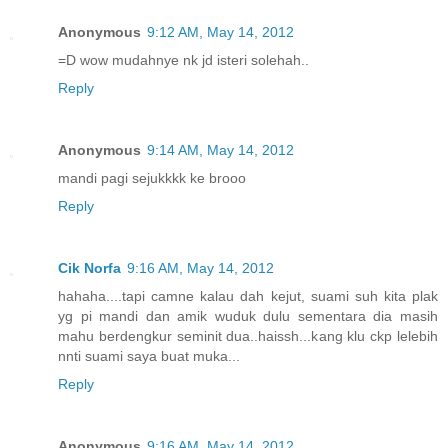
Anonymous
9:12 AM, May 14, 2012
=D wow mudahnye nk jd isteri solehah..
Reply
Anonymous
9:14 AM, May 14, 2012
mandi pagi sejukkkk ke brooo
Reply
Cik Norfa
9:16 AM, May 14, 2012
hahaha....tapi camne kalau dah kejut, suami suh kita plak
yg pi mandi dan amik wuduk dulu sementara dia masih
mahu berdengkur seminit dua..haissh...kang klu ckp lelebih
nnti suami saya buat muka...
Reply
Anonymous
9:16 AM, May 14, 2012