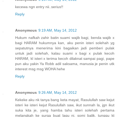
kecewa ngn entry nii..serius!!
Reply
Anonymous
9:19 AM, May 14, 2012
Hukum nafkah zahir batin suami wajib bagi, benda wajib x
bagi HARAM hukumnya kan, aku penin isteri solehah yg
sepatutnya menerima kini bagaikan jadi pemberi pulak
untuk jadi solehah, kalau suami x bagi x pulak kecoh
HARAM, kl isteri x terima kecoh dilaknat sampai pagi, pape
pun aku yakin Ya Robb adil saksama, manusia je penin utk
interest msg msg WOHA hehe
Reply
Anonymous
9:26 AM, May 14, 2012
Kekeke aku nk tanya bang keta mayat, Rasulullah saw kejut
isteri ke isteri kejut Rasulullah saw, ikut sunnah la, jgn ikut
suka kita je, yang hamba tahu isteri solehah pertama
melangkah ke surga buat lagu ni, somi balik, tunggu kt