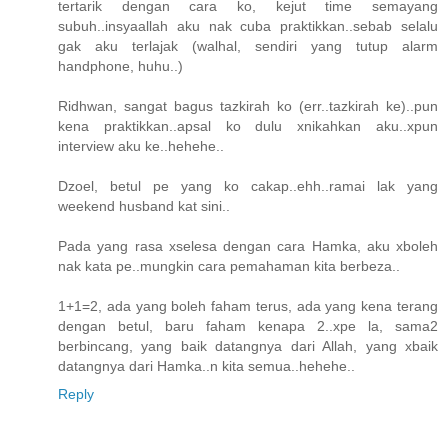
tertarik dengan cara ko, kejut time semayang
subuh..insyaallah aku nak cuba praktikkan..sebab selalu
gak aku terlajak (walhal, sendiri yang tutup alarm
handphone, huhu..)
Ridhwan, sangat bagus tazkirah ko (err..tazkirah ke)..pun
kena praktikkan..apsal ko dulu xnikahkan aku..xpun
interview aku ke..hehehe..
Dzoel, betul pe yang ko cakap..ehh..ramai lak yang
weekend husband kat sini..
Pada yang rasa xselesa dengan cara Hamka, aku xboleh
nak kata pe..mungkin cara pemahaman kita berbeza..
1+1=2, ada yang boleh faham terus, ada yang kena terang
dengan betul, baru faham kenapa 2..xpe la, sama2
berbincang, yang baik datangnya dari Allah, yang xbaik
datangnya dari Hamka..n kita semua..hehehe..
Reply