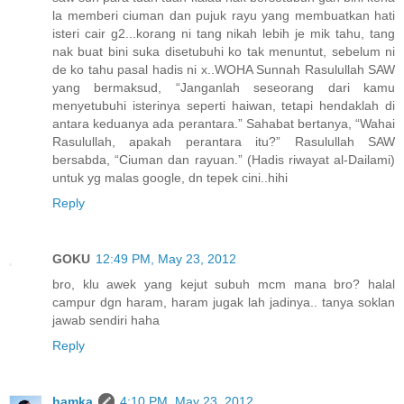
la memberi ciuman dan pujuk rayu yang membuatkan hati
isteri cair g2...korang ni tang nikah lebih je mik tahu, tang
nak buat bini suka disetubuhi ko tak menuntut, sebelum ni
de ko tahu pasal hadis ni x..WOHA Sunnah Rasulullah SAW
yang bermaksud, “Janganlah seseorang dari kamu
menyetubuhi isterinya seperti haiwan, tetapi hendaklah di
antara keduanya ada perantara.” Sahabat bertanya, “Wahai
Rasulullah, apakah perantara itu?” Rasulullah SAW
bersabda, “Ciuman dan rayuan.” (Hadis riwayat al-Dailami)
untuk yg malas google, dn tepek cini..hihi
Reply
GOKU
12:49 PM, May 23, 2012
bro, klu awek yang kejut subuh mcm mana bro? halal
campur dgn haram, haram jugak lah jadinya.. tanya soklan
jawab sendiri haha
Reply
hamka
4:10 PM, May 23, 2012