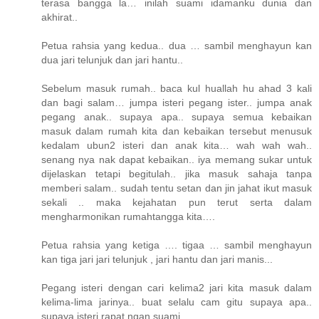
terasa bangga la… inilah suami idamanku dunia dan
akhirat..
Petua rahsia yang kedua.. dua … sambil menghayun kan
dua jari telunjuk dan jari hantu..
Sebelum masuk rumah.. baca kul huallah hu ahad 3 kali
dan bagi salam… jumpa isteri pegang ister.. jumpa anak
pegang anak.. supaya apa.. supaya semua kebaikan
masuk dalam rumah kita dan kebaikan tersebut menusuk
kedalam ubun2 isteri dan anak kita… wah wah wah..
senang nya nak dapat kebaikan.. iya memang sukar untuk
dijelaskan tetapi begitulah.. jika masuk sahaja tanpa
memberi salam.. sudah tentu setan dan jin jahat ikut masuk
sekali .. maka kejahatan pun terut serta dalam
mengharmonikan rumahtangga kita….
Petua rahsia yang ketiga …. tigaa … sambil menghayun
kan tiga jari jari telunjuk , jari hantu dan jari manis...
Pegang isteri dengan cari kelima2 jari kita masuk dalam
kelima-lima jarinya.. buat selalu cam gitu supaya apa..
supaya isteri rapat ngan suami..