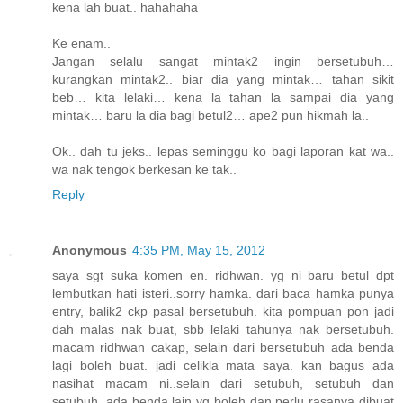
kena lah buat.. hahahaha
Ke enam..
Jangan selalu sangat mintak2 ingin bersetubuh…
kurangkan mintak2.. biar dia yang mintak… tahan sikit
beb… kita lelaki… kena la tahan la sampai dia yang
mintak… baru la dia bagi betul2… ape2 pun hikmah la..
Ok.. dah tu jeks.. lepas seminggu ko bagi laporan kat wa..
wa nak tengok berkesan ke tak..
Reply
Anonymous
4:35 PM, May 15, 2012
saya sgt suka komen en. ridhwan. yg ni baru betul dpt
lembutkan hati isteri..sorry hamka. dari baca hamka punya
entry, balik2 ckp pasal bersetubuh. kita pompuan pon jadi
dah malas nak buat, sbb lelaki tahunya nak bersetubuh.
macam ridhwan cakap, selain dari bersetubuh ada benda
lagi boleh buat. jadi celikla mata saya. kan bagus ada
nasihat macam ni..selain dari setubuh, setubuh dan
setubuh, ada benda lain yg boleh dan perlu rasanya dibuat