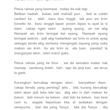
Petua rahsia yang keempat.. malas da nak taip
Belikan hadiah.. bukan beli mahal2 pun…. beli la coklet
canberi ke .. alah ..baru dua ringgit.. tak pun ais krim
konetto ke.. baru singgit lapan posen..lepas tu ayat la si
isteri.. cakap ngan isteri .. ayang ayang.. ari nie abg
Nampak ais krim teringat kat ayang.. Nampak ayang
teringat aiskrim.. jadi abg hadiahkan ais krim ni untuk ayag
sebagai tanda abg sentiasa mengingati sayang yang suka
makan ais krim.. itu ais krim la.. ala tuan.. pandai2 la
menganyat isteri.. isteri tuan2 gaks..
Petua rahsia yang ke lima .. wa da semakin malas nak
menaip.. sambung boleh.. heh.. tapi da janji kan.. wa terus
la gask..
Kurangkan bercakap dengan isteri… banyakkan diam..
cakap benda yang penting2 jeks… bila kurang bercakap
isteri akan jadi teka teki tau.. abg aku ni dah makan ke
belum.. dah minum ke belum.. dah tido ke belum.. kan best
cam tu.. segala keperluan kita di sediakan dengan
sempurna… biar dia yang Tanya… bila dia Tanya .. dia