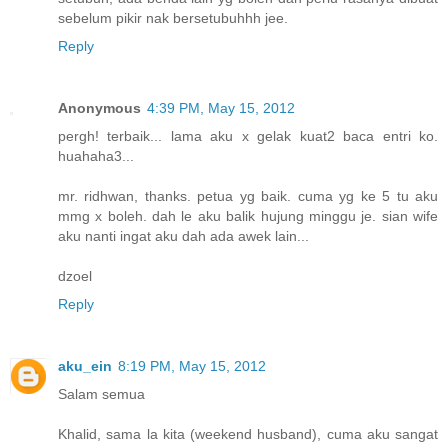
sebelum pikir nak bersetubuhhh jee.
Reply
Anonymous
4:39 PM, May 15, 2012
pergh! terbaik... lama aku x gelak kuat2 baca entri ko.
huahaha3...
mr. ridhwan, thanks. petua yg baik. cuma yg ke 5 tu aku
mmg x boleh. dah le aku balik hujung minggu je. sian wife
aku nanti ingat aku dah ada awek lain...
dzoel
Reply
aku_ein
8:19 PM, May 15, 2012
Salam semua
Khalid, sama la kita (weekend husband), cuma aku sangat