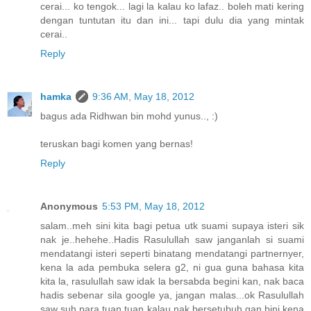
cerai... ko tengok... lagi la kalau ko lafaz.. boleh mati kering
dengan tuntutan itu dan ini... tapi dulu dia yang mintak
cerai..
Reply
hamka
9:36 AM, May 18, 2012
bagus ada Ridhwan bin mohd yunus.., :)
teruskan bagi komen yang bernas!
Reply
Anonymous
5:53 PM, May 18, 2012
salam..meh sini kita bagi petua utk suami supaya isteri sik
nak je..hehehe..Hadis Rasulullah saw janganlah si suami
mendatangi isteri seperti binatang mendatangi partnernyer,
kena la ada pembuka selera g2, ni gua guna bahasa kita
kita la, rasulullah saw idak la bersabda begini kan, nak baca
hadis sebenar sila google ya, jangan malas...ok Rasulullah
saw suh para tuan tuan kalau nak bersetubuh gan bini kena