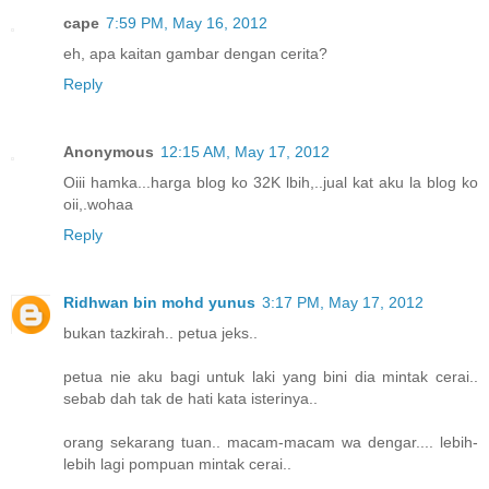
cape
7:59 PM, May 16, 2012
eh, apa kaitan gambar dengan cerita?
Reply
Anonymous
12:15 AM, May 17, 2012
Oiii hamka...harga blog ko 32K lbih,..jual kat aku la blog ko
oii,.wohaa
Reply
Ridhwan bin mohd yunus
3:17 PM, May 17, 2012
bukan tazkirah.. petua jeks..
petua nie aku bagi untuk laki yang bini dia mintak cerai..
sebab dah tak de hati kata isterinya..
orang sekarang tuan.. macam-macam wa dengar.... lebih-
lebih lagi pompuan mintak cerai..