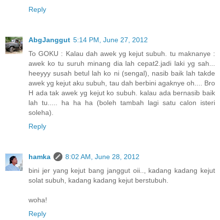
Reply
AbgJanggut
5:14 PM, June 27, 2012
To GOKU : Kalau dah awek yg kejut subuh. tu maknanye :
awek ko tu suruh minang dia lah cepat2.jadi laki yg sah...
heeyyy susah betul lah ko ni (sengal), nasib baik lah takde
awek yg kejut aku subuh, tau dah berbini agaknye oh.... Bro
H ada tak awek yg kejut ko subuh. kalau ada bernasib baik
lah tu..... ha ha ha (boleh tambah lagi satu calon isteri
soleha).
Reply
hamka
8:02 AM, June 28, 2012
bini jer yang kejut bang janggut oii.., kadang kadang kejut
solat subuh, kadang kadang kejut berstubuh.
woha!
Reply