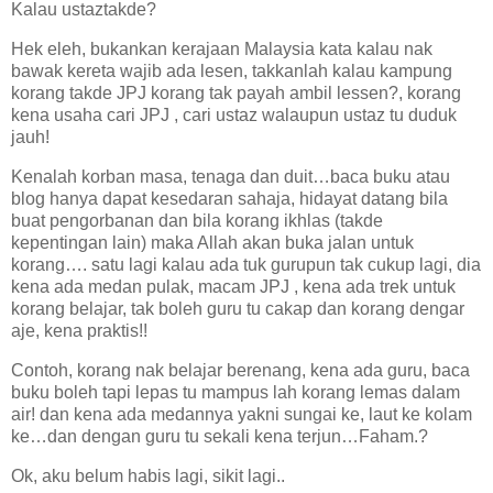
Kalau ustaz
takde?
Hek eleh, bukankan kerajaan
Malaysia
kata kalau nak
bawak kereta wajib ada lesen, takkanlah kalau kampung
korang takde JPJ korang tak payah ambil lessen?, korang
kena usaha cari JPJ , cari ustaz walaupun ustaz tu duduk
jauh!
Kenalah korban masa, tenaga dan duit…baca buku atau
blog hanya dapat kesedaran sahaja, hidayat datang bila
buat pengorbanan dan bila korang ikhlas (takde
kepentingan lain) maka Allah akan buka jalan untuk
korang…. satu lagi kalau ada tuk gurupun tak cukup lagi, dia
kena ada medan pulak, macam JPJ , kena ada trek untuk
korang belajar, tak boleh guru tu cakap dan korang dengar
aje, kena praktis!!
Contoh, korang nak belajar berenang, kena ada guru, baca
buku boleh tapi lepas tu mampus lah korang lemas dalam
air! dan kena ada medannya yakni sungai ke, laut ke kolam
ke…dan dengan guru tu sekali kena terjun…Faham.?
Ok, aku belum habis lagi, sikit lagi..