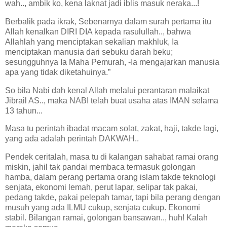
wah.., ambik ko, kena laknat jadi iblis masuk neraka...!
Berbalik pada ikrak, Sebenarnya dalam surah pertama itu
Allah kenalkan DIRI DIA kepada rasulullah.., bahwa
Allahlah yang menciptakan sekalian makhluk, Ia
menciptakan manusia dari sebuku darah beku;
sesungguhnya Ia Maha Pemurah, -Ia mengajarkan manusia
apa yang tidak diketahuinya.”
So bila Nabi dah kenal Allah melalui perantaran malaikat
Jibrail
AS
.., maka NABI telah buat usaha atas IMAN selama
13 tahun...
Masa tu perintah ibadat macam solat, zakat, haji, takde lagi,
yang ada adalah perintah DAKWAH..
Pendek ceritalah, masa tu di kalangan sahabat ramai orang
miskin, jahil tak pandai membaca termasuk golongan
hamba, dalam perang pertama orang islam takde teknologi
senjata, ekonomi lemah, perut lapar, selipar tak pakai,
pedang takde, pakai pelepah tamar, tapi bila perang dengan
musuh yang ada ILMU cukup, senjata cukup. Ekonomi
stabil. Bilangan ramai, golongan bansawan.., huh! Kalah