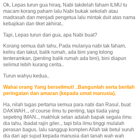
Ok, Lepas turun gua hiraq, Nabi takdelah faham ILMU tu
macam korang paham lalu Nabi bukak sekolah atau
madrasah dan menjadi pengetua lalu mintak duit atas nama
kebajikan dan tiket akhirat..
Tapi, Lepas turun dari gua, apa Nabi buat?
Korang semua dah tahu, Pada mulanya nabi tak faham,
keliru dan takut, balik rumah, ada bini yang tolong
tenteramkan, (penting balik rumah ada bini), bini diapun
selimut lebih kurang cerita..
Turun wahyu kedua..
Wahai orang Yang berselimut! ..Bangunlah serta berilah
peringatan dan amaran (kepada umat manusia).
Ha, nilah tugas pertama semua para nabi dan Rasul, buat
DAKWAH.., of course ilmu tu penting, tapi tiada yang
sepeting IMAN.., makhluk setan adalah bapak segala ilmu
dia tahu, ibadat rajin giler.., tapi bila ilmu tinggi mulalah
perasan bagus, lalu sanggup komplen Allah tak betul suruh
dia dari api sujud kepada manusia dari tanah wah wah