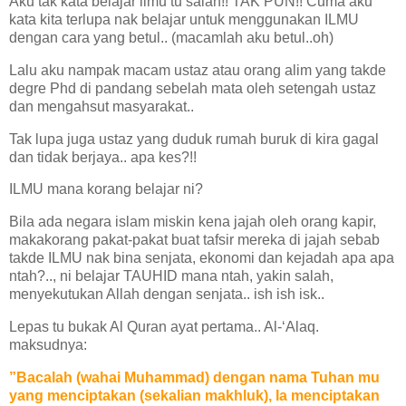
Aku tak kata belajar ilmu tu salah!! TAK PUN!! Cuma aku
kata kita terlupa nak belajar untuk menggunakan ILMU
dengan cara yang betul.. (macamlah aku betul..oh)
Lalu aku nampak macam ustaz atau orang alim yang takde
degre Phd di pandang sebelah mata oleh setengah ustaz
dan mengahsut masyarakat..
Tak lupa juga ustaz yang duduk rumah buruk di kira gagal
dan tidak berjaya.. apa kes?!!
ILMU mana korang belajar ni?
Bila ada negara islam miskin kena jajah oleh orang kapir,
maka
korang pakat-pakat buat tafsir mereka di jajah sebab
takde ILMU nak bina senjata, ekonomi dan kejadah apa apa
ntah?.., ni belajar TAUHID mana ntah, yakin salah,
menyekutukan Allah dengan senjata.. ish ish isk..
Lepas tu bukak Al Quran ayat pertama.. Al-‘Alaq.
maksudnya:
”Bacalah (wahai Muhammad) dengan nama Tuhan mu
yang menciptakan (sekalian makhluk), Ia menciptakan