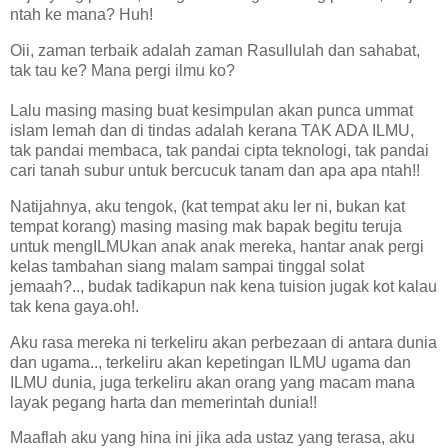
ntah ke mana? Huh!
Oii, zaman terbaik adalah zaman Rasullulah dan sahabat,
tak tau ke? Mana pergi ilmu ko?
Lalu masing masing buat kesimpulan akan punca ummat
islam lemah dan di tindas adalah kerana TAK ADA ILMU,
tak pandai membaca, tak pandai cipta teknologi, tak pandai
cari tanah subur untuk bercucuk tanam dan apa apa ntah!!
Natijahnya, aku tengok, (kat tempat aku ler ni, bukan kat
tempat korang) masing masing mak bapak begitu teruja
untuk mengILMUkan anak anak mereka, hantar anak pergi
kelas tambahan siang malam sampai tinggal solat
jemaah?.., budak tadikapun nak kena tuision jugak kot kalau
tak kena gaya.oh!.
Aku rasa mereka ni terkeliru akan perbezaan di antara dunia
dan ugama.., terkeliru akan kepetingan ILMU ugama dan
ILMU dunia, juga terkeliru akan orang yang macam mana
layak pegang harta dan memerintah dunia!!
Maaflah aku yang hina ini jika ada ustaz yang terasa, aku