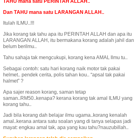
TAHU mana satu PERINTAH ALLAH..
Dan TAHU mana satu LARANGAN ALLAH..
Itulah ILMU..!!!
Jika korang tak tahu apa itu PERINTAH ALLAH dan apa itu
LARANGAN ALLAH, itu bermakana korang adalah jahil dan
belum berilmu..
Tahu sahaja tak mengcukupi, korang kena AMAL Ilmu tu..
Sebagai contoh: satu hari korang naik motor tak pakai
helmet.. pendek cerita, polis tahan kou.. “apsal tak pakai
halmet” ?
Apa sajer reason korang, saman tetap
saman..RM50..kenapa? kerana korang tak amal ILMU yang
korang tahu..
Jadi bila korang dah belajar ilmu ugama..korang kenalah
amal..kerana antara satu soalan yang di tanya selapas jadi
mayat: engkau amal tak, apa yang kau tahu?nauzubillah..