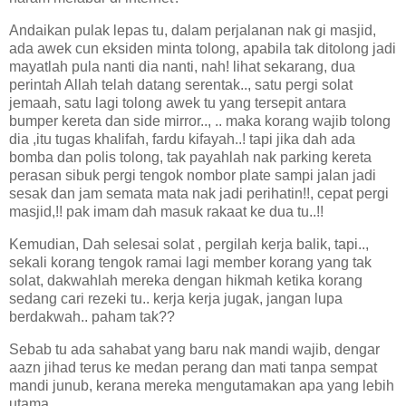
Andaikan pulak lepas tu, dalam perjalanan nak gi masjid,
ada awek cun eksiden minta tolong, apabila tak ditolong jadi
mayatlah pula nanti dia nanti, nah! lihat sekarang, dua
perintah Allah telah datang serentak.., satu pergi solat
jemaah, satu lagi tolong awek tu yang tersepit antara
bumper kereta dan side mirror.., .. maka korang wajib tolong
dia ,itu tugas khalifah, fardu kifayah..! tapi jika dah ada
bomba dan polis tolong, tak payahlah nak parking kereta
perasan sibuk pergi tengok nombor plate sampi jalan jadi
sesak dan jam semata mata nak jadi perihatin!!,
cepat pergi
masjid,!! pak imam dah masuk rakaat ke dua tu..!!
Kemudian, Dah selesai solat , pergilah kerja balik, tapi..,
sekali korang tengok ramai lagi member korang yang tak
solat, dakwahlah mereka dengan hikmah ketika korang
sedang cari rezeki tu.. kerja kerja jugak, jangan lupa
berdakwah.. paham tak??
Sebab tu ada sahabat yang baru nak mandi wajib, dengar
aazn jihad terus ke
medan
perang dan mati tanpa sempat
mandi junub, kerana mereka mengutamakan apa yang lebih
utama..