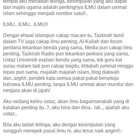
tempat aku menadah telinga, kesimpulan yang aku dapat
dari majlis ugama adalah pentingnya ILMU dalam ummat
islam sehingga menjadi nombor satu!!..
ILMU.. ILMU.. ILMU!!
Dengar ehwal islampun cakap macam tu, Tazkirah tamil
dalam TV juga cakap ilmu penting. Al-Kuliah dan forum
perdana tekankan benda yang sama, Media pun cakap ilmu
penting, Tazkirah Radio pun tekankan perkara yang sama,
Ustaz Universiti explain benda yang sama, tok guru kat
surau malam tadi pun cakap begitu, khtubah jummat minggu
lepas pun sama, majalah majalah islam, blog dakwah
dan..arghh, pendek kata semua pakat pakat bersetuju
bahawa ILMU penting, tanpa ILMU ummat akan mundur dan
nergara akan di jajah!
Aku sedang keliru ustaz, akan ilmu bagaimanakah yang di
katakan penting itu..?, aku hina dan dina.. isk.., ajarlah aku
ustaz..
Bila aku tadah telinga, aku dengar kesimpulan yang
sungguh merepek pasal ilmu ni, aku terus naik angin!!:-