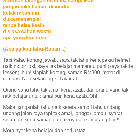
Suruhan larangan telah dia sampaikan
jangan pilih haluan di murka
kelak rebah diri
duka menangisi
tanpa belas kasih
disiksa saban waktu
apa yang kau tahu"
(Apa yg kau tahu-Rabani..)
Tapi kalau korang jawab, saya tak tahu kena pakai helmet
naik motor tok!, saya tak belajar memandu pun! (saya takde
lessen)..huh! siaplah korang, saman RM300, motor di
rampas! Nah sekarang kat akhirat…
Orang yang tahu tak amal kena azab, dan orang yang tak
nak belajar untuk amal pun kena azab..Oh!
Maka, janganlah tahu naik kereta sambil tahu undang
undang jalan raya tapi tak amal, langgar lampu isyarat
selamba, kena saman dan menyusahkan orang lain!!
Moralnya:
kena belajar dan cari ustaz..