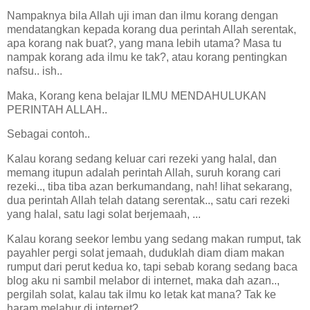
Nampaknya bila Allah uji iman dan ilmu korang dengan
mendatangkan kepada korang dua perintah Allah serentak,
apa korang nak buat?, yang mana lebih utama? Masa tu
nampak korang ada ilmu ke tak?, atau korang pentingkan
nafsu.. ish..
Maka, Korang kena belajar ILMU MENDAHULUKAN
PERINTAH ALLAH..
Sebagai contoh..
Kalau korang sedang keluar cari rezeki yang halal, dan
memang itupun adalah perintah Allah, suruh korang cari
rezeki.., tiba tiba azan berkumandang, nah! lihat sekarang,
dua perintah Allah telah datang serentak.., satu cari rezeki
yang halal, satu lagi solat berjemaah, ...
Kalau korang seekor lembu yang sedang makan rumput, tak
payahler pergi solat jemaah, duduklah diam diam makan
rumput dari perut kedua ko, tapi sebab korang sedang baca
blog aku ni sambil melabor di internet, maka dah azan..,
pergilah solat, kalau tak ilmu ko letak kat mana? Tak ke
haram melabur di internet?