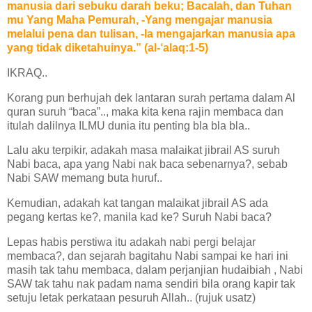
manusia dari sebuku darah beku; Bacalah, dan Tuhan
mu Yang Maha Pemurah, -Yang mengajar manusia
melalui pena dan tulisan, -Ia mengajarkan manusia apa
yang tidak diketahuinya.” (al-‘alaq:1-5)
IKRAQ..
Korang pun berhujah dek lantaran surah pertama dalam Al
quran suruh “baca”.., maka kita kena rajin membaca dan
itulah dalilnya ILMU dunia itu penting bla bla bla..
Lalu aku terpikir, adakah masa malaikat jibrail AS suruh
Nabi baca, apa yang Nabi nak baca sebenarnya?, sebab
Nabi SAW memang buta huruf..
Kemudian, adakah kat tangan malaikat jibrail AS ada
pegang kertas ke?, manila kad ke? Suruh Nabi baca?
Lepas habis perstiwa itu adakah nabi pergi belajar
membaca?, dan sejarah bagitahu Nabi sampai ke hari ini
masih tak tahu membaca, dalam perjanjian hudaibiah , Nabi
SAW tak tahu nak padam nama sendiri bila orang kapir tak
setuju letak perkataan pesuruh Allah.. (rujuk usatz)