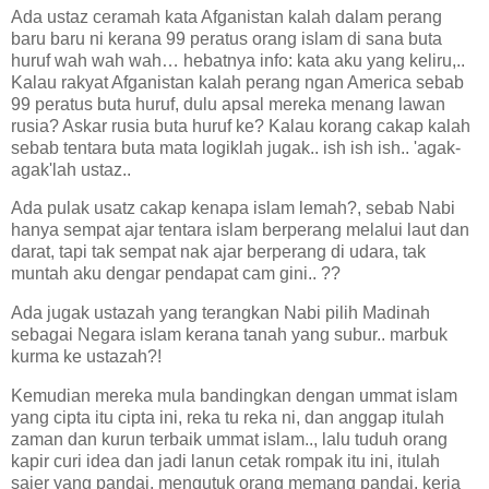
Ada ustaz ceramah kata Afganistan kalah dalam perang
baru baru ni kerana 99 peratus orang islam di
sana
buta
huruf wah wah wah… hebatnya info: kata aku yang keliru,..
Kalau rakyat Afganistan kalah perang ngan
America
sebab
99 peratus buta huruf, dulu apsal mereka menang lawan
rusia? Askar rusia buta huruf ke? Kalau korang cakap kalah
sebab tentara buta mata logiklah jugak.. ish ish ish.. 'agak-
agak'lah ustaz..
Ada pulak usatz cakap kenapa islam lemah?, sebab Nabi
hanya sempat ajar tentara islam berperang melalui laut dan
darat, tapi tak sempat nak ajar berperang di udara, tak
muntah aku dengar pendapat cam gini.. ??
Ada
jugak ustazah yang terangkan Nabi pilih Madinah
sebagai Negara islam kerana tanah yang subur.. marbuk
kurma ke ustazah?!
Kemudian mereka mula bandingkan dengan ummat islam
yang cipta itu cipta ini, reka tu reka ni, dan anggap itulah
zaman dan kurun terbaik ummat islam.., lalu tuduh orang
kapir curi idea dan jadi lanun cetak rompak itu ini, itulah
sajer yang pandai, mengutuk orang memang pandai, kerja