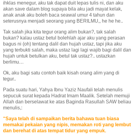
ihklas menegur, aku tak dapat duit lepas tulis ni, dan aku
akan save dalam blog supaya bila aku jadi mayat kelak,
anak anak aku boleh baca seawal umur 4 tahun dan
seterusnya menjadi seorang yang BERILMU,, he he he..
Tak salah jika kita tegur orang alim bukan?, tak salah
bukan? kalau ustaz betul bolehlah ajar aku yang perasan
bagus ni (oh) tentang dalil dan hujah ustaz, tapi jika aku
yang terbukti salah, maka ustaz lagi lagi wajib bagi dalil dan
hujah untuk betulkan aku, betul tak ustaz?.. ustazkan
berlimu…
Ok, aku bagi satu contoh baik kisah orang alim yang di
tegur..
Pada suatu hari, Yahya Ibnu Yaziz Naufali telah menulis
sepucuk
surat
kepada Hadrat Imam Maalik. Setelah memuji
Allah dan berselawat ke atas Baginda Rasullah SAW beliau
menulis,:
“Saya telah di sampaikan berita bahawa tuan biasa
memakai pekaian yang nipis, memakan roti yang lembut
dan berehat di atas tempat tidur yang empuk.