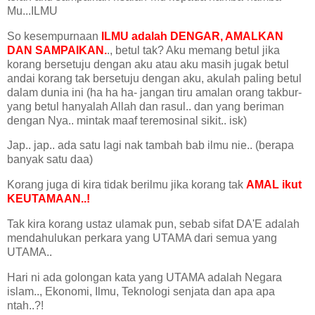
Mu...ILMU
So kesempurnaan
ILMU adalah DENGAR, AMALKAN
DAN SAMPAIKAN.
., betul tak? Aku memang betul jika
korang bersetuju dengan aku atau aku masih jugak betul
andai korang tak bersetuju dengan aku, akulah paling betul
dalam dunia ini (ha ha ha- jangan tiru amalan orang takbur-
yang betul hanyalah Allah dan rasul.. dan yang beriman
dengan Nya.. mintak maaf teremosinal sikit.. isk)
Jap.. jap.. ada satu lagi nak tambah bab ilmu nie.. (berapa
banyak satu daa)
Korang juga di kira tidak berilmu jika korang tak
AMAL ikut
KEUTAMAAN..!
Tak kira korang ustaz ulamak pun, sebab sifat DA'E adalah
mendahulukan perkara yang UTAMA dari semua yang
UTAMA..
Hari ni ada golongan kata yang UTAMA adalah Negara
islam.., Ekonomi, Ilmu, Teknologi senjata dan apa apa
ntah..?!