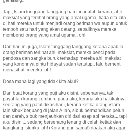
gemilang..
Tapi, Islam tunggang langgang hari ini adalah kerana, ahli
maksiat yang terlihat orang yang amal ugama, tiada cita-cita
di hati mereka untuk menjadi orang beriman walaupun untuk
tempoh satu hari yang akan datang, sebaliknya mereka
membenci orang yang amal ugama.. oh!
Dan hari ini juga, Islam tunggang langgang kerana apabila
orang beriman terlihat ahli maksiat, mereka benci pada
pendosa dan sangka buruk terhadap mereka ahli maksiat
yang kononnya pintu hidayat sudah tertutup.. lalu berhenti
menasihati mereka..oh!
Dosa mana lagi yang tidak kita akui?
Dan buat korang yang puji aku disini, sebenarnya, tak
payahlah korang cemburu pada aku, kerana aku hakikatnya
seorang yang patut dikasihani, kerana ketika orang islam
lain sibuk berjuang di jalan Allah, sibuk bermandikan peluh
dan darah, sibuk menjauhkan diri dari asap api neraka.., tapi
aku disini.., sedang bersenang lenang di celah ketiak
dan
kangkang
isteriku..oh! (Korang pun sama!) doakan aku agar