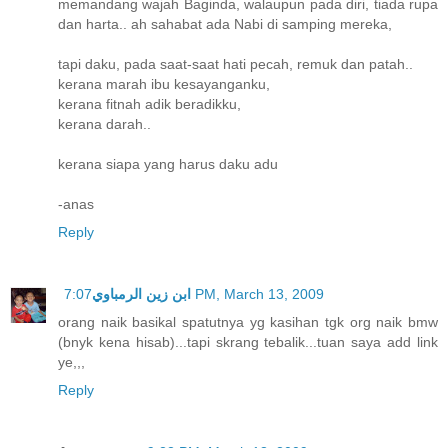
memandang wajah Baginda, walaupun pada diri, tiada rupa
dan harta.. ah sahabat ada Nabi di samping mereka,
tapi daku, pada saat-saat hati pecah, remuk dan patah..
kerana marah ibu kesayanganku,
kerana fitnah adik beradikku,
kerana darah..
kerana siapa yang harus daku adu
-anas
Reply
ابن زين الرمباوي
7:07 PM, March 13, 2009
orang naik basikal spatutnya yg kasihan tgk org naik bmw
(bnyk kena hisab)...tapi skrang tebalik...tuan saya add link
ye,,,
Reply