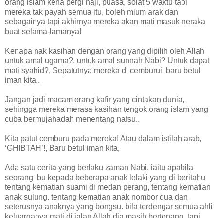
orang islam kena pergi haji, puasa, solat 5 waktu tapi
mereka tak payah semua itu, boleh mium arak dan
sebagainya tapi akhirnya mereka akan mati masuk neraka
buat selama-lamanya!
Kenapa nak kasihan dengan orang yang dipilih oleh Allah
untuk amal ugama?, untuk amal sunnah Nabi? Untuk dapat
mati syahid?, Sepatutnya mereka di cemburui, baru betul
iman kita..
Jangan jadi macam orang kafir yang cintakan dunia,
sehingga mereka merasa kasihan tengok orang islam yang
cuba bermujahadah menentang nafsu..
Kita patut cemburu pada mereka! Atau dalam istilah arab,
‘GHIBTAH’!, Baru betul iman kita,
Ada satu cerita yang berlaku zaman Nabi, iaitu apabila
seorang ibu kepada beberapa anak lelaki yang di beritahu
tentang kematian suami di medan perang, tentang kematian
anak sulung, tentang kematian anak nombor dua dan
seterusnya anaknya yang bongsu. bila terdengar semua ahli
keluarganya mati di jalan Allah dia masih bertenang, tapi