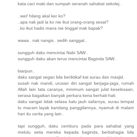
kata caci maki dan sumpah seranah sahabat sekolej..
..wei! hilang akal ker ko?
..apa nak jadi la ko nie ikut orang-orang sesat?
..ko ikut hadis mana nie tinggal mak bapak?
wawa.. nak nangis.. sedih sanggat..
sungguh daku mencintai Nabi SAW..
sungguh daku akan terus mencintai Baginda SAW..
biarpun..
daku sangat segan bila beriktikaf kat surau dan masjid..
susah nak mandi, urusan diri sangat berjaga-jaga, rumah
Allah lain tata caranya, minimum sangat julat keselesaan,
serasa bagaikan banyak perkara kena berhati-hati.
daku sangat tidak selasa kalu jauh safarnya, surau tempat
tu macam layak kandang panggilannya, nyamuk di malam
hari itu cerita yang lain..
tapi sungguh, daku cemburu pada para sahabat yang
melulu setia mereka kepada baginda, berbahagia bila