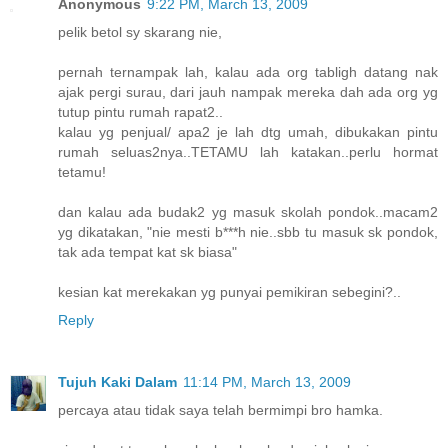
Anonymous
9:22 PM, March 13, 2009
pelik betol sy skarang nie,
pernah ternampak lah, kalau ada org tabligh datang nak
ajak pergi surau, dari jauh nampak mereka dah ada org yg
tutup pintu rumah rapat2..
kalau yg penjual/ apa2 je lah dtg umah, dibukakan pintu
rumah seluas2nya..TETAMU lah katakan..perlu hormat
tetamu!
dan kalau ada budak2 yg masuk skolah pondok..macam2
yg dikatakan, "nie mesti b***h nie..sbb tu masuk sk pondok,
tak ada tempat kat sk biasa"
kesian kat merekakan yg punyai pemikiran sebegini?..
Reply
Tujuh Kaki Dalam
11:14 PM, March 13, 2009
percaya atau tidak saya telah bermimpi bro hamka.