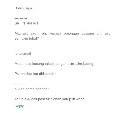
Boleh rujuk..
----------
SRI INTAN RH
Aku..aku..aku.., eh, kenapa potongan bawang bini aku
semakin tebal?
-----------
Ibnuismail
Malu malu kucung takpe, jangan alim-alim kucing..
Ps: nasihat kat diri sendiri
-----------
bukan nama sebenar.
Terus aku edit post tu! Sebab kau jerit woha!
Reply