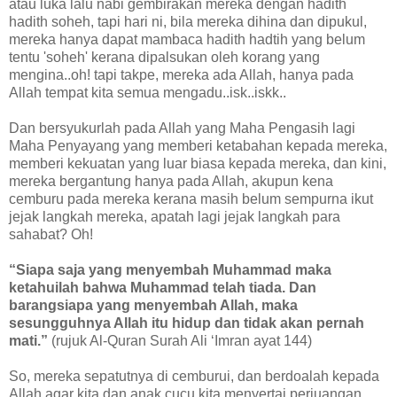
atau luka lalu nabi gembirakan mereka dengan hadith
hadith soheh, tapi hari ni, bila mereka dihina dan dipukul,
mereka hanya dapat mambaca hadith hadtih yang belum
tentu 'soheh' kerana dipalsukan oleh korang yang
mengina..oh! tapi takpe, mereka ada Allah, hanya pada
Allah tempat kita semua mengadu..isk..iskk..
Dan bersyukurlah pada Allah yang Maha Pengasih lagi
Maha Penyayang yang memberi ketabahan kepada mereka,
memberi kekuatan yang luar biasa kepada mereka, dan kini,
mereka bergantung hanya pada Allah, akupun kena
cemburu pada mereka kerana masih belum sempurna ikut
jejak langkah mereka, apatah lagi jejak langkah para
sahabat? Oh!
“Siapa saja yang menyembah Muhammad maka
ketahuilah bahwa Muhammad telah tiada. Dan
barangsiapa yang menyembah Allah, maka
sesungguhnya Allah itu hidup dan tidak akan pernah
mati.”
(rujuk Al-Quran Surah Ali ‘Imran ayat 144)
So, mereka sepatutnya di cemburui, dan berdoalah kepada
Allah agar kita dan anak cucu kita menyertai perjuangan