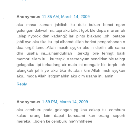
Anonymous
11:35 AM, March 14, 2009
aku masa zaman jahiliah ku dulu bukan benci ngan
golongan dakwah ni..tapi aku takut tgok ble depa mai umah
..siap nyorok dan kadang2 lari pintu blakang...oh. betapa
jahil nye aku tika itu .tpi alhamdulillah berkat pengorbanan n
doa org2 lame..Allah masih sygkn aku n dipilih utk sama
dlm usaha ini...alhamdulillah ..terkdg bile teringt balik
memori silam itu ..ku terpk..n tersenyum sendirian ble teingt
gelagatku..tpi terkadang air mata ini mengalir ble terpk...oh
alangkah jahilnye aku tika itu..dan kini Allah msh sygkan
aku...moga Allah istiqomahkn aku dlm usaha ini..amin
Reply
Anonymous
1:39 PM, March 14, 2009
aku cemburu pada golongan yg kau cakap tu...cemburu
kalau orang lain dapat bersuami kan orang seperti
mereka....boleh ke cemburu nie??hhheee