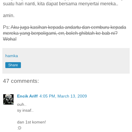
suatu hari nanti, kita dapat bersama menyertai mereka..
amin.
Ps:
Aku juga kasihan kepada andartu dan cemburu kepada
mereka yang berpoligami, err, boleh ghibtah ke bab ni?
Woha!
hamka
Share
47 comments:
Encik Ariff
4:05 PM, March 13, 2009
ouh..
sy insaf..
dan 1st komen!
:D