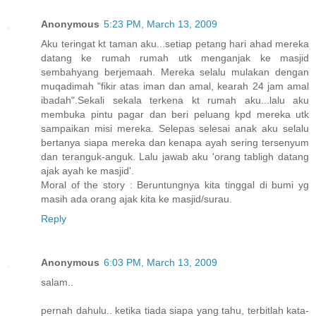
Anonymous
5:23 PM, March 13, 2009
Aku teringat kt taman aku...setiap petang hari ahad mereka
datang ke rumah rumah utk menganjak ke masjid
sembahyang berjemaah. Mereka selalu mulakan dengan
muqadimah "fikir atas iman dan amal, kearah 24 jam amal
ibadah".Sekali sekala terkena kt rumah aku...lalu aku
membuka pintu pagar dan beri peluang kpd mereka utk
sampaikan misi mereka. Selepas selesai anak aku selalu
bertanya siapa mereka dan kenapa ayah sering tersenyum
dan teranguk-anguk. Lalu jawab aku 'orang tabligh datang
ajak ayah ke masjid'.
Moral of the story : Beruntungnya kita tinggal di bumi yg
masih ada orang ajak kita ke masjid/surau.
Reply
Anonymous
6:03 PM, March 13, 2009
salam..
pernah dahulu.. ketika tiada siapa yang tahu, terbitlah kata-