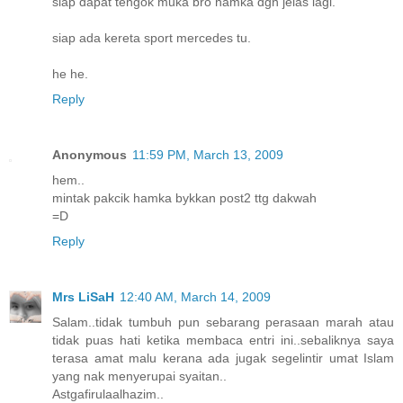
siap dapat tengok muka bro hamka dgn jelas lagi.
siap ada kereta sport mercedes tu.
he he.
Reply
Anonymous
11:59 PM, March 13, 2009
hem..
mintak pakcik hamka bykkan post2 ttg dakwah
=D
Reply
Mrs LiSaH
12:40 AM, March 14, 2009
Salam..tidak tumbuh pun sebarang perasaan marah atau
tidak puas hati ketika membaca entri ini..sebaliknya saya
terasa amat malu kerana ada jugak segelintir umat Islam
yang nak menyerupai syaitan..
Astgafirulaalhazim..