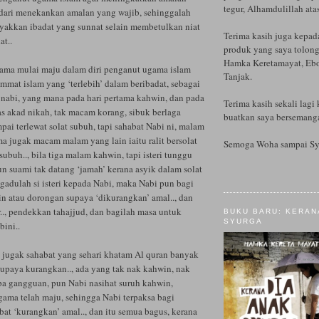
tegur, Alhamdulillah ata
, dari menekankan amalan yang wajib, sehinggalah
akkan ibadat yang sunnat selain membetulkan niat
Terima kasih juga kepad
at..
produk yang saya tolong
Hamka Keretamayat, Ebo
ama mulai maju dalam diri penganut ugama islam
Tanjak.
mmat islam yang ‘terlebih’ dalam beribadat, sebagai
 nabi, yang mana pada hari pertama kahwin, dan pada
Terima kasih sekali lagi 
s akad nikah, tak macam korang, sibuk berlaga
buatkan saya bersemanga
ai terlewat solat subuh, tapi sahabat Nabi ni, malam
a jugak macam malam yang lain iaitu ralit bersolat
Semoga Woha sampai Sy
subuh.., bila tiga malam kahwin, tapi isteri tunggu
 suami tak datang ‘jamah’ kerana asyik dalam solat
gadulah si isteri kepada Nabi, maka Nabi pun bagi
ihin atau dorongan supaya ‘dikurangkan’ amal.., dan
.., pendekkan tahajjud, dan bagilah masa untuk
BUKU BARU: KERAN
SYURGA
bini..
da jugak sahabat yang sehari khatam Al quran banyak
 supaya kurangkan.., ada yang tak nak kahwin, nak
npa gangguan, pun Nabi nasihat suruh kahwin,
gama telah maju, sehingga Nabi terpaksa bagi
bat ‘kurangkan’ amal.., dan itu semua bagus, kerana