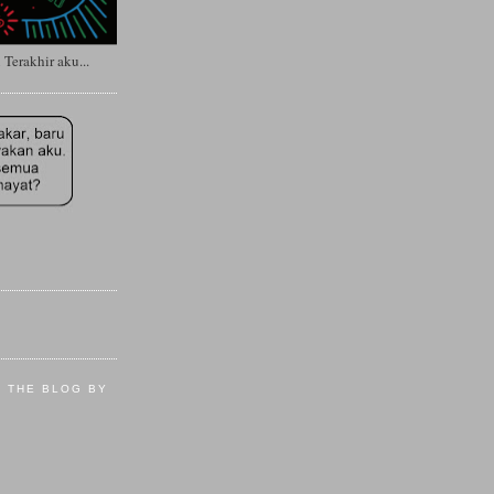
erakhir aku...
E THE BLOG BY