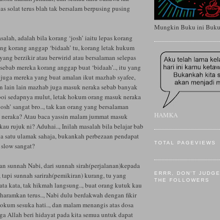
as solat terus blah tak bersalam berpusing pusing
Mungkin Buku ini Buku T
alah, adalah bila korang ‘josh’ iaitu lepas korang
ang korang anggap ‘bidaah’ tu, korang letak hukum
ang berzikir atau berwirid atau bersalaman selepas
sebab mereka korang anggap buat ‘bidaah’.., itu yang
juga mereka yang buat amalan ikut mazhab syafee,
n lain lain mazhab juga masuk neraka sebab banyak
amboi sedapnya mulut, letak hokum orang masuk neraka
‘josh’ sangat bro.., tak kan orang yang bersalaman
HAMKA
k neraka? Atau baca yassin malam jummat masuk
kau rujuk ni? Aduhai.., Inilah masalah bila belajar bab
a satu ulamak sahaja, bukankah perbezaan pendapat
TOTAL PAGEVIEWS
 slow sangat?
n sunnah Nabi, dari sunnah sirah(perjalanan)kepada
ERRR, DON'T JUDG
 tapi sunnah sarirah(pemikiran) kurang, tu yang
THE FOLLOWERS
ta kata, tak hikmah langsung.., buat orang kutuk kau
haramkan terus.., Nabi dulu berdakwah dengan fikir
hokum sesuka hati.., dan malam menangis atas dosa
ga Allah beri hidayat pada kita semua untuk dapat