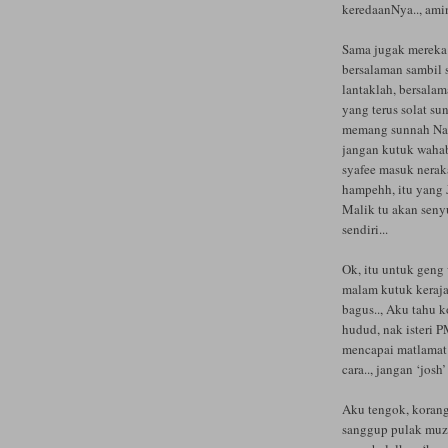
keredaanNya.., amin
Sama jugak mereka 
bersalaman sambil s
lantaklah, bersalam
yang terus solat su
memang sunnah Nabi 
jangan kutuk waha
syafee masuk nerak
hampehh, itu yang J
Malik tu akan senyu
sendiri...
Ok, itu untuk geng 
malam kutuk keraja
bagus.., Aku tahu 
hudud, nak isteri P
mencapai matlamat 
cara.., jangan ‘josh’
Aku tengok, korang
sanggup pulak muza