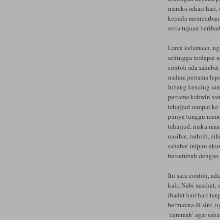
mereka sehari hari
kepada memperbany
serta tujuan beribad
Lama kelamaan, ug
sehingga terdapat u
contoh ada sahabat
malam pertama lepa
lubang kencing samp
pertama kahwin sam
tahajjud sampai ke 
punya tunggu namun
tahajjud, maka man
nasihat, tarhrib, z
sahabat inipun akur
bersetubuh dengan 
Itu satu contoh, a
kali, Nabi nasihat,
ibadat hari hari ta
bermakna di sini, u
‘ceramah’ agar saha