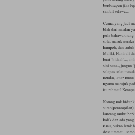
berdosapun jika lep
sambil selawat..
Cuma, yang jadi mas
blah dari amalan y
pula bahawa orang y
solat masuk neraka 
hampeh, dan tuduh 
Maliki, Hambali da
buat ‘bidaah’..., 
sini sana.., jangan 
selepas solat masu
neraka, ustaz mana 
ugama merujuk pad
itu rahmat? Kenapa
Korang nak hidupka
surah(penampilan) ,
lancang mulut berka
balik dan ada yang 
risau, bukan letak 
dosa ummat.., semo