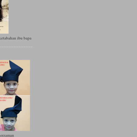
ketabahan ibu bapa
Berzaman