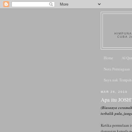
HIMPUNA
CUBA J
Home
Al Qu
Nota Perniagaan
Saya nak Tempah
MAR 26, 2010
Apa itu JOSH
(Biasanya ceramah
terbalik pula, jang
Ketika permulaan is
dorongan kepada p