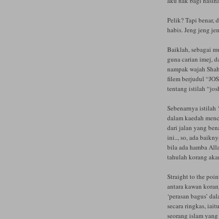
aku nak bagi nasih
Pelik? Tapi benar, 
habis. Jeng jeng jen
Baiklah, sebagai m
guna carian imej, d
nampak wajah Shah
filem berjudul “JOS
tentang istilah “jos
Sebenarnya istilah 
dalam kaedah mence
dari jalan yang ben
ini.., so, ada baikn
bila ada hamba Alla
tahulah korang akan
Straight to the poin
antara kawan korang 
‘perasan bagus’ da
secara ringkas, iait
seorang islam yang 