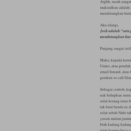
Arghh, susah sanga
maksudkan adalah: s
mendatangkan huru 
Aku ulangi,
Josh adalah “satu 
mendatangkan huru
Panjang sangat isti
Maka, kepada kawan
Umno, atau pendakw
email foreard, atau
gerakan so call Isla
Sebagai contoh, ke
nak hidupkan sunn
solat korang terus 
tak buat benda ni,
solat sebab Nabi tak
yassin malam jummat
blah kadang kadang 
joint korang baca 