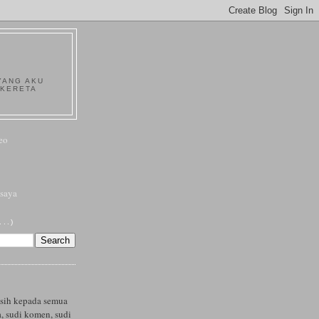
YANG AKU
 KERETA
eo
saya
..)
asih kepada semua
, sudi komen, sudi