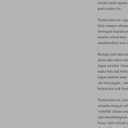
itulah tanda ugama
pada waktu itu..
Namun hari ini, ug
dulu sampai sekaran
dorongan kepada p
mereka sehari hari
membetulkan niat se
Kenapa jadi macam 
dunia dan takut ma
dapat melalui ‘isl
maka bila dah beban
dapat tambah amal u
tak buat jugak.., a
belum niat nak buat.
Namun hari ini, da
selamba tinggal so
‘terlebih’ dalam am
tapi mendatangkan f
biasa, iaitu tulisa