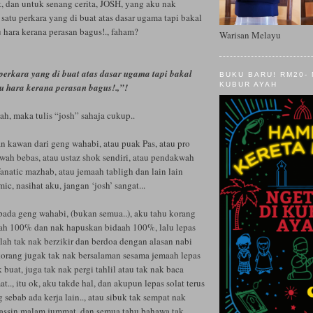
t, dan untuk senang cerita, JOSH, yang aku nak
atu perkara yang di buat atas dasar ugama tapi bakal
hara kerana perasan bagus!., faham?
Warisan Melayu
perkara yang di buat atas dasar ugama tapi bakal
BUKU BARU! RM20-
KUBUR AYAH
 hara kerana perasan bagus!.,”!
lah, maka tulis “josh” sahaja cukup..
 kawan dari geng wahabi, atau puak Pas, atau pro
ah bebas, atau ustaz shok sendiri, atau pendakwah
 fanatic mazhab, atau jemaah tabligh dan lain lain
mic, nasihat aku, jangan ‘josh’ sangat...
pada geng wahabi, (bukan semua..), aku tahu korang
ah 100% dan nak hapuskan bidaah 100%, lalu lepas
blah tak nak berzikir dan berdoa dengan alasan nabi
 korang jugak tak nak bersalaman sesama jemaah lepas
 buat, juga tak nak pergi tahlil atau tak nak baca
.., itu ok, aku takde hal, dan akupun lepas solat terus
sebab ada kerja lain.., atau sibuk tak sempat nak
yassin malam jummat, dan semua tahu bahawa tak