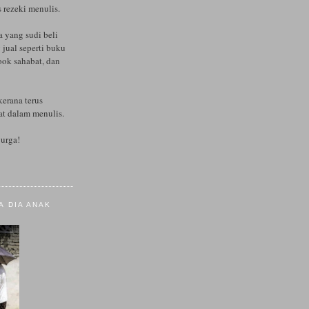
s rezeki menulis.
a yang sudi beli
 jual seperti buku
ok sahabat, dan
kerana terus
t dalam menulis.
urga!
A DIA ANAK