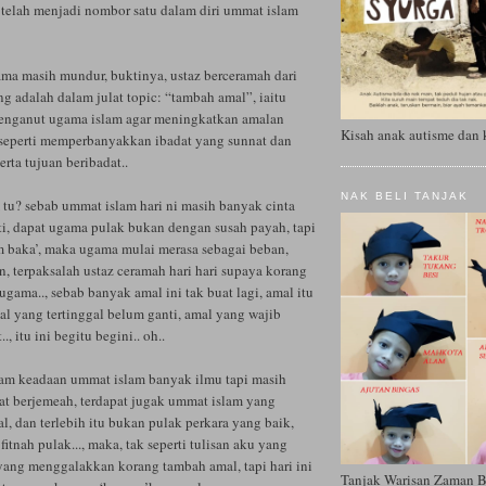
 telah menjadi nombor satu dalam diri ummat islam
ama masih mundur, buktinya, ustaz berceramah dari
g adalah dalam julat topic: “tambah amal”, iaitu
enganut ugama islam agar meningkatkan amalan
Kisah anak autisme dan 
, seperti memperbanyakkan ibadat yang sunnat dan
rta tujuan beribadat..
NAK BELI TANJAK
tu? sebab ummat islam hari ni masih banyak cinta
ti, dapat ugama pulak bukan dengan susah payah, tapi
am baka’, maka ugama mulai merasa sebagai beban,
, terpaksalah ustaz ceramah hari hari supaya korang
gama.., sebab banyak amal ini tak buat lagi, amal itu
mal yang tertinggal belum ganti, amal yang wajib
., itu ini begitu begini.. oh..
lam keadaan ummat islam banyak ilmu tapi masih
lat berjemeah, terdapat jugak ummat islam yang
al, dan terlebih itu bukan pulak perkara yang baik,
itnah pulak..., maka, tak seperti tulisan aku yang
n yang menggalakkan korang tambah amal, tapi hari ini
Tanjak Warisan Zaman 