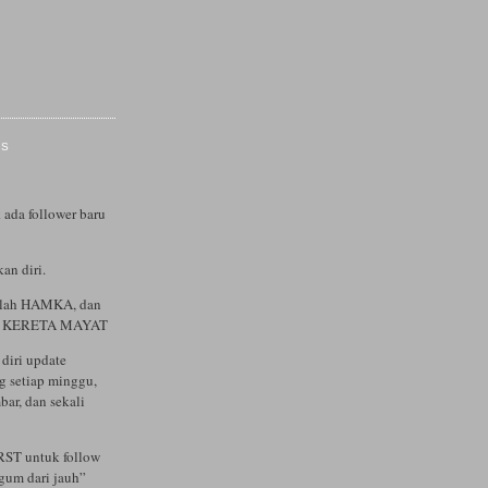
IS
 ada follower baru
an diri.
alah HAMKA, dan
ah KERETA MAYAT
diri update
og setiap minggu,
bar, dan sekali
RST untuk follow
agum dari jauh”