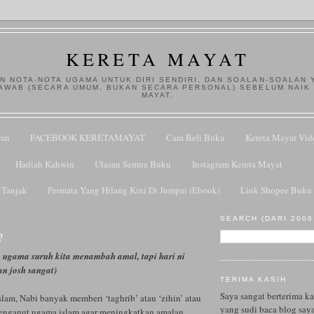
KERETA MAYAT
N NOTA-NOTA UGAMA UNTUK DIRI SENDIRI, DAN SOALAN-SOALAN 
AWAB (SECARA UMUM, BUKAN SECARA PERSONAL) SEBELUM NAIK
MAYAT.
ran
FACEBOOK KERETAMAYAT
Cara Beli Buku
Kereta Mayat Vid
Hadiah Kahwin
Ulasan Semua Buku
Instagram Kereta Mayat
 Tanjak
Permata Yang Hilang Kini Di Jumpai (Ebook)
Link Shopee Buku 
SEARCH (DARI 2006.
?
 ugama suruh kita menambah amal, tapi hari ni
an josh sangat)
TERIMA KASIH
Saya sangat berterima k
lam, Nabi banyak memberi ‘taghrib’ atau ‘zihin’ atau
yang sudi baca blog saya
enganut ugama islam agar meningkatkan amalan