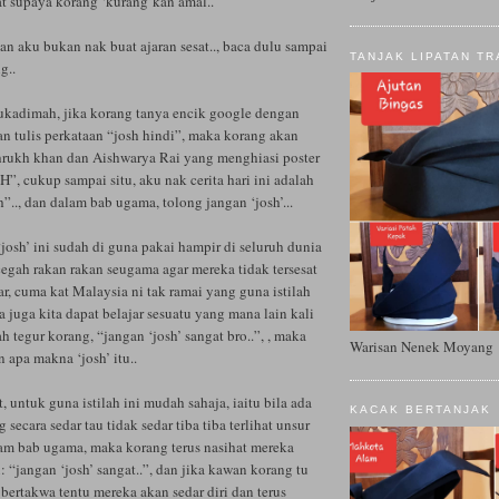
at supaya korang ‘kurang’kan amal..
dan aku bukan nak buat ajaran sesat.., baca dulu sampai
TANJAK LIPATAN TR
g..
ukadimah, jika korang tanya encik google dengan
an tulis perkataan “josh hindi”, maka korang akan
rukh khan dan Aishwarya Rai yang menghiasi poster
H”, cukup sampai situ, aku nak cerita hari ini adalah
h”.., dan dalam bab ugama, tolong jangan ‘josh’...
‘josh’ ini sudah di guna pakai hampir di seluruh dunia
gah rakan rakan seugama agar mereka tidak tersesat
ar, cuma kat Malaysia ni tak ramai yang guna istilah
ya juga kita dapat belajar sesuatu yang mana lain kali
h tegur korang, “jangan ‘josh’ sangat bro..”, , maka
Warisan Nenek Moyang
 apa makna ‘josh’ itu..
t, untuk guna istilah ini mudah sahaja, iaitu bila ada
KACAK BERTANJAK
secara sedar tau tidak sedar tiba tiba terlihat unsur
lam bab ugama, maka korang terus nasihat mereka
u: “jangan ‘josh’ sangat..”, dan jika kawan korang tu
bertakwa tentu mereka akan sedar diri dan terus