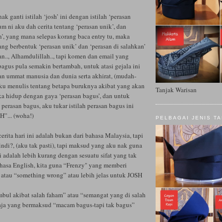
k ganti istilah ‘josh’ ini dengan istilah ‘perasan
um ni aku dah cerita tentang ‘perasan unik’, dan
n’, yang mana selepas korang baca entry tu, maka
ng berbentuk ‘perasan unik’ dan ‘perasan di salahkan’
n.., Alhamdulillah.., tapi komen dan email yang
agus pula semakin bertambah, untuk atasi gejala ini
 ummat manusia dan dunia serta akhirat, (mudah-
ku menulis tentang betapa buruknya akibat yang akan
Tanjak Warisan
a hidup dengan gaya ‘perasan bagus’, dan untuk
 perasan bagus, aku tukar istilah perasan bagus ini
H”... (woha!)
PELBAGAI JENIS T
erita hari ini adalah bukan dari bahasa Malaysia, tapi
indi?, (aku tak pasti), tapi maksud yang aku nak guna
ni adalah lebih kurang dengan sesuatu sifat yang tak
ahasa English, kita guna “Frenzy" yang memberi
atau “something wrong” atau lebih jelas untuk JOSH
mbul akibat salah faham” atau “semangat yang di salah
aja yang bermaksud “macam bagus-tapi tak bagus”