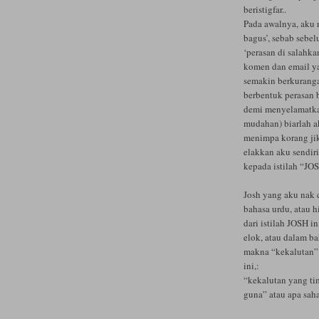
beristigfar..
Pada awalnya, aku na
bagus’, sebab sebel
‘perasan di salahka
komen dan email ya
semakin berkuranga
berbentuk perasan b
demi menyelamatkan
mudahan) biarlah a
menimpa korang jik
elakkan aku sendiri
kepada istilah “JOS
Josh yang aku nak c
bahasa urdu, atau h
dari istilah JOSH i
elok, atau dalam b
makna “kekalutan” 
ini,:
“kekalutan yang ti
guna” atau apa sah