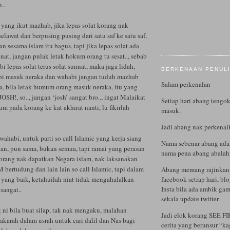
..
yang ikut mazhab, jika lepas solat korang nak
elawat dan berpusing pusing dari satu saf ke satu saf,
an sesama islam itu bagus, tapi jika lepas solat ada
nnat, jangan pulak letak hokum orang tu sesat.., sebab
lepas solat terus solat sunnat, maka jaga lidah,
BERKENAAN PENUL
bi masuk neraka dan wahabi jangan tuduh mazhab
Salam perkenalan
a, bila letak humum orang masuk neraka, itu yang
OSH!, so.., jangan ‘josh’ sangat bro.., ingat Malaikat
Setiap hari abang tengok
m pada korang ke kat akhirat nanti, lu fikirlah
masuk.
Jadi abang nak perkenalk
wahabi, untuk parti so call Islamic yang kerja siang
Nama sebenar abang ad
an, pun sama, bukan semua, tapi ramai yang perasan
nama pena abang abal
korang nak dapatkan Negara islam, nak laksanakan
M bertudung dan lain lain so call Islamic, tapi dalam
Abang memang rajinkan 
yang baik, ketahuilah niat tidak mengahalalkan
facebook setiap hari, bl
Insta bila ada ambik gam
 sangat..
sekala update twitter.
 ni bila buat silap, tak nak mengaku, malahan
Jadi elok korang SEE FI
karah dalam usrah untuk cari dalil dan Nas bagi
cerita yang berunsur “k