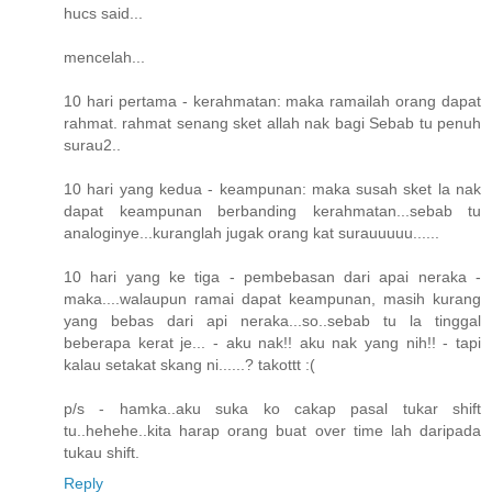
hucs said...
mencelah...
10 hari pertama - kerahmatan: maka ramailah orang dapat
rahmat. rahmat senang sket allah nak bagi Sebab tu penuh
surau2..
10 hari yang kedua - keampunan: maka susah sket la nak
dapat keampunan berbanding kerahmatan...sebab tu
analoginye...kuranglah jugak orang kat surauuuuu......
10 hari yang ke tiga - pembebasan dari apai neraka -
maka....walaupun ramai dapat keampunan, masih kurang
yang bebas dari api neraka...so..sebab tu la tinggal
beberapa kerat je... - aku nak!! aku nak yang nih!! - tapi
kalau setakat skang ni......? takottt :(
p/s - hamka..aku suka ko cakap pasal tukar shift
tu..hehehe..kita harap orang buat over time lah daripada
tukau shift.
Reply