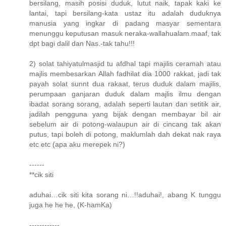
bersilang, masih posisi duduk, lutut naik, tapak kaki ke
lantai, tapi bersilang-kata ustaz itu adalah duduknya
manusia yang ingkar di padang masyar sementara
menunggu keputusan masuk neraka-wallahualam.maaf, tak
dpt bagi dalil dan Nas.-tak tahu!!!
2) solat tahiyatulmasjid tu afdhal tapi majilis ceramah atau
majlis membesarkan Allah fadhilat dia 1000 rakkat, jadi tak
payah solat sunnt dua rakaat, terus duduk dalam majilis,
perumpaan ganjaran duduk dalam majlis ilmu dengan
ibadat sorang sorang, adalah seperti lautan dan setitik air,
jadilah pengguna yang bijak dengan membayar bil air
sebelum air di potong-walaupun air di cincang tak akan
putus, tapi boleh di potong, maklumlah dah dekat nak raya
etc etc (apa aku merepek ni?)
------
**cik siti
aduhai…cik siti kita sorang ni…!!aduhai!, abang K tunggu
juga he he he, (K-hamKa)
------------