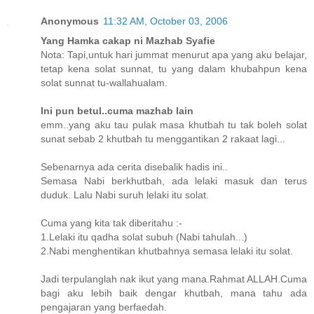
Anonymous
11:32 AM, October 03, 2006
Yang Hamka cakap ni Mazhab Syafie
Nota: Tapi,untuk hari jummat menurut apa yang aku belajar,
tetap kena solat sunnat, tu yang dalam khubahpun kena
solat sunnat tu-wallahualam.
Ini pun betul..cuma mazhab lain
emm..yang aku tau pulak masa khutbah tu tak boleh solat
sunat sebab 2 khutbah tu menggantikan 2 rakaat lagi...
Sebenarnya ada cerita disebalik hadis ini..
Semasa Nabi berkhutbah, ada lelaki masuk dan terus
duduk. Lalu Nabi suruh lelaki itu solat.
Cuma yang kita tak diberitahu :-
1.Lelaki itu qadha solat subuh (Nabi tahulah...)
2.Nabi menghentikan khutbahnya semasa lelaki itu solat.
Jadi terpulanglah nak ikut yang mana.Rahmat ALLAH.Cuma
bagi aku lebih baik dengar khutbah, mana tahu ada
pengajaran yang berfaedah.