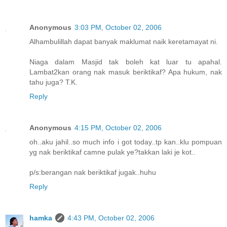
Anonymous
3:03 PM, October 02, 2006
Alhambulillah dapat banyak maklumat naik keretamayat ni.
Niaga dalam Masjid tak boleh kat luar tu apahal.
Lambat2kan orang nak masuk beriktikaf? Apa hukum, nak
tahu juga? T.K.
Reply
Anonymous
4:15 PM, October 02, 2006
oh..aku jahil..so much info i got today..tp kan..klu pompuan
yg nak beriktikaf camne pulak ye?takkan laki je kot..
p/s:berangan nak beriktikaf jugak..huhu
Reply
hamka
4:43 PM, October 02, 2006