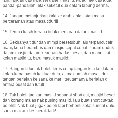
izin, jangan cas handset dalam masjid, kalau nak cas juga,
pandai-pandailah letak seketul dua dalam tabung derma.
14. Jangan melunjurkan kaki ke arah kiblat, atau masa
berceramah atau masa tidur!!!
15. Terima kasih kerana tidak meniarap dalam masjid.
16. Sekiranya tidur dan mimpi bersetubuh lalu terpancut air
mani, kena berambus dari masjid cepat cepat-Haram duduk
dalam masjid dalam keadaan hadas besar, dah mandi kat
kolah masjid tu, baru masuk masjid.
17. Bangun tidur tak boleh terus celup tangan kita ke dalam
kolah-kena basuh kat luar dulu, al maklumlah masa tidur
tangan berjalan ke sana ke mari, terutamanya berjalan di
antara pusat dan lutut!
18. Tak boleh jadikan masjid sebagai short cut, masjid besar
dan korang malas nak pusing masjid, lalu buat short cut-tak
boleh!!! Nak buat jugak boleh tapi berhenti solat sunnat dulu,
sama macam kes berak tadi!