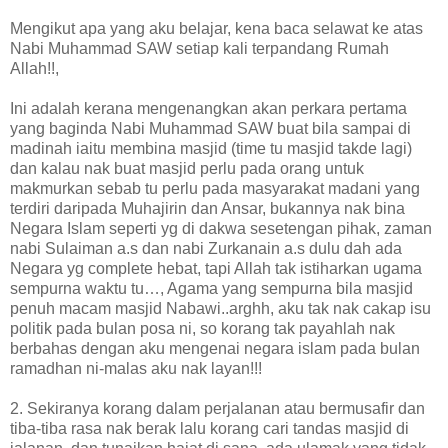
Mengikut apa yang aku belajar, kena baca selawat ke atas
Nabi Muhammad SAW setiap kali terpandang Rumah
Allah!!,
Ini adalah kerana mengenangkan akan perkara pertama
yang baginda Nabi Muhammad SAW buat bila sampai di
madinah iaitu membina masjid (time tu masjid takde lagi)
dan kalau nak buat masjid perlu pada orang untuk
makmurkan sebab tu perlu pada masyarakat madani yang
terdiri daripada Muhajirin dan Ansar, bukannya nak bina
Negara Islam seperti yg di dakwa sesetengan pihak, zaman
nabi Sulaiman a.s dan nabi Zurkanain a.s dulu dah ada
Negara yg complete hebat, tapi Allah tak istiharkan ugama
sempurna waktu tu…, Agama yang sempurna bila masjid
penuh macam masjid Nabawi..arghh, aku tak nak cakap isu
politik pada bulan posa ni, so korang tak payahlah nak
berbahas dengan aku mengenai negara islam pada bulan
ramadhan ni-malas aku nak layan!!!
2. Sekiranya korang dalam perjalanan atau bermusafir dan
tiba-tiba rasa nak berak lalu korang cari tandas masjid di