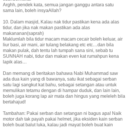
Arghh, pendek kata, semua jangan ganggu antara satu
sama lain, boleh insyaAllah?
10. Dalam masjid, Kalau nak tidur pastikan kena ada alas
tidur, dan jika nak makan pastikan ada alas
makananan(saprah)
Maklumlah bila tidur macam macam cecair boleh keluar, air
liur basi, air mani, air tulang belakang etc etc…dan bila
makan pulak, dah tentu lah tumpah sana sini, sebab tu
SUNNAH nabi, tidur dan makan even kat rumahpun kena
lapik alas…
Dan memang di beritakan bahawa Nabi Muhammad saw
ada dua kain yang di bawanya, satu ikat sebagai serban
satu lagi sangkut kat bahu, sebagai setangan atau untuk
memulikan tetamu dengan di hampar duduk, dan lain lain,
boleh juga korang lap air mata dan hingus yang meleleh bila
bertahajud!
Tambahan: Pakai serban dan setangan ni bagus apa! Naik
motor dah tak payah pakai helmet, jika eksiden kain serban
boleh buat balut luka, kalau jadi mayat boleh buat kain