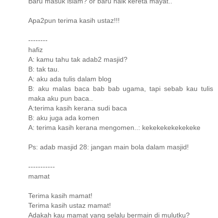
Baru masuk islam? or baru naik kereta mayat..
Apa2pun terima kasih ustaz!!!
--------
hafiz
A: kamu tahu tak adab2 masjid?
B: tak tau.
A: aku ada tulis dalam blog
B: aku malas baca bab bab ugama, tapi sebab kau tulis
maka aku pun baca..
A:terima kasih kerana sudi baca
B: aku juga ada komen
A: terima kasih kerana mengomen..: kekekekekekekeke
Ps: adab masjid 28: jangan main bola dalam masjid!
-----------
mamat
Terima kasih mamat!
Terima kasih ustaz mamat!
Adakah kau mamat yang selalu bermain di mulutku?