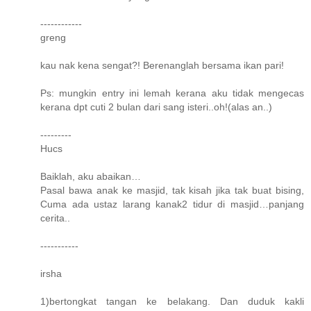
------------
greng
kau nak kena sengat?! Berenanglah bersama ikan pari!
Ps: mungkin entry ini lemah kerana aku tidak mengecas
kerana dpt cuti 2 bulan dari sang isteri..oh!(alas an..)
---------
Hucs
Baiklah, aku abaikan…
Pasal bawa anak ke masjid, tak kisah jika tak buat bising,
Cuma ada ustaz larang kanak2 tidur di masjid…panjang
cerita..
-----------
irsha
1)bertongkat tangan ke belakang. Dan duduk kakli