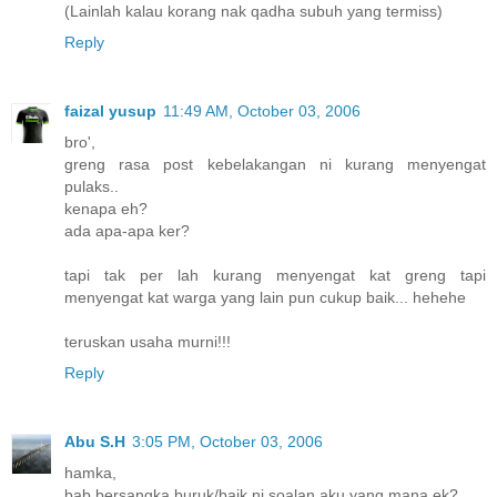
(Lainlah kalau korang nak qadha subuh yang termiss)
Reply
faizal yusup
11:49 AM, October 03, 2006
bro',
greng rasa post kebelakangan ni kurang menyengat
pulaks..
kenapa eh?
ada apa-apa ker?
tapi tak per lah kurang menyengat kat greng tapi
menyengat kat warga yang lain pun cukup baik... hehehe
teruskan usaha murni!!!
Reply
Abu S.H
3:05 PM, October 03, 2006
hamka,
bab bersangka buruk/baik ni soalan aku yang mana ek?