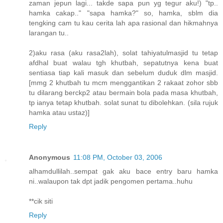
zaman jepun lagi... takde sapa pun yg tegur aku!) "tp..
hamka cakap.." "sapa hamka?" so, hamka, sblm dia
tengking cam tu kau cerita lah apa rasional dan hikmahnya
larangan tu..
2)aku rasa (aku rasa2lah), solat tahiyatulmasjid tu tetap
afdhal buat walau tgh khutbah, sepatutnya kena buat
sentiasa tiap kali masuk dan sebelum duduk dlm masjid.
[mmg 2 khutbah tu mcm menggantikan 2 rakaat zohor sbb
tu dilarang berckp2 atau bermain bola pada masa khutbah,
tp ianya tetap khutbah. solat sunat tu dibolehkan. (sila rujuk
hamka atau ustaz)]
Reply
Anonymous
11:08 PM, October 03, 2006
alhamdullilah..sempat gak aku bace entry baru hamka
ni..walaupon tak dpt jadik pengomen pertama..huhu
**cik siti
Reply