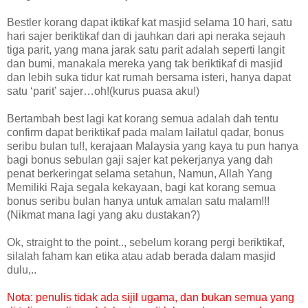
Bestler korang dapat iktikaf kat masjid selama 10 hari, satu
hari sajer beriktikaf dan di jauhkan dari api neraka sejauh
tiga parit, yang mana jarak satu parit adalah seperti langit
dan bumi, manakala mereka yang tak beriktikaf di masjid
dan lebih suka tidur kat rumah bersama isteri, hanya dapat
satu ‘parit’ sajer…oh!(kurus puasa aku!)
Bertambah best lagi kat korang semua adalah dah tentu
confirm dapat beriktikaf pada malam lailatul qadar, bonus
seribu bulan tu!!, kerajaan Malaysia yang kaya tu pun hanya
bagi bonus sebulan gaji sajer kat pekerjanya yang dah
penat berkeringat selama setahun, Namun, Allah Yang
Memiliki Raja segala kekayaan, bagi kat korang semua
bonus seribu bulan hanya untuk amalan satu malam!!!
(Nikmat mana lagi yang aku dustakan?)
Ok, straight to the point.., sebelum korang pergi beriktikaf,
silalah faham kan etika atau adab berada dalam masjid
dulu,..
Nota: penulis tidak ada sijil ugama, dan bukan semua yang