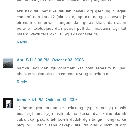
aku nak tau..betul ke tak leh bawak org giler (yg ni agak
confirm) dan kanak2 (aku akur, tapi aku nengok banyak je
otroman dan power rangers dan gerak khas, dan alam
perwira, teletubbies dan power puff dan macam2 lagi kat
masjid waktu tarawikh...tu yg aku confuse tu)
Reply
Abu S.H
3:08 PM, October 03, 2006
hamka...aku dah tgk comment kat post sebelum ni...jadi
abaikan soalan aku dlm comment yang sebelum ni
Reply
irsha
8:54 PM, October 03, 2006
1) bertongkat tangan ke belakang. (sgt ramai yg masih
buat, sgt ramai yg masih tak tau, kesian dia.. kalau aku nk
cuba ckp "pakcik tak boleh duduk dgn tangan tongkat ke
blkg ni.." "hah? sapa cakap? aku dh duduk mcm ni drp