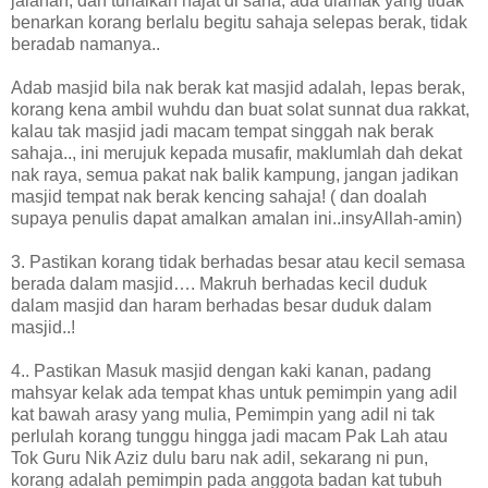
jalanan, dan tunaikan hajat di sana, ada ulamak yang tidak
benarkan korang berlalu begitu sahaja selepas berak, tidak
beradab namanya..
Adab masjid bila nak berak kat masjid adalah, lepas berak,
korang kena ambil wuhdu dan buat solat sunnat dua rakkat,
kalau tak masjid jadi macam tempat singgah nak berak
sahaja.., ini merujuk kepada musafir, maklumlah dah dekat
nak raya, semua pakat nak balik kampung, jangan jadikan
masjid tempat nak berak kencing sahaja! ( dan doalah
supaya penulis dapat amalkan amalan ini..insyAllah-amin)
3. Pastikan korang tidak berhadas besar atau kecil semasa
berada dalam masjid…. Makruh berhadas kecil duduk
dalam masjid dan haram berhadas besar duduk dalam
masjid..!
4.. Pastikan Masuk masjid dengan kaki kanan, padang
mahsyar kelak ada tempat khas untuk pemimpin yang adil
kat bawah arasy yang mulia, Pemimpin yang adil ni tak
perlulah korang tunggu hingga jadi macam Pak Lah atau
Tok Guru Nik Aziz dulu baru nak adil, sekarang ni pun,
korang adalah pemimpin pada anggota badan kat tubuh