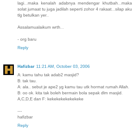
lagi...maka kenalah adabnya mendengar khutbah...maka
solat jumaat tu juga jadilah seperti zohor 4 rakaat...silap aku
tlg betulkan yer..
Assalamualaikum wrth...
- org baru
Reply
Hafizbar
11:21 AM, October 03, 2006
A: kamu tahu tak adab2 masjid?
B: tak tau.
A: ala.. sebut je ape2 yg kamu tau utk hormat rumah Allah.
B: oo ok. kita tak boleh bermain bola sepak dlm masjid.
A,C,D,E dan F: kekekekekekekeke
---
hafizbar
Reply