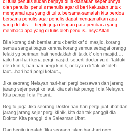
di tulis penulis sudah berjaya di laksanakan sepenuhnya
oleh penulis, penulis menulis agar di beri kekuatan untuk
mengamal apa yang di tulis, bersama-samalah kita berdoa
bersama penulis agar penulis dapat mengamalkan apa
yang di tulis…, begitu juga dengan para pembaca yang
membaca apa yang di tulis oleh penulis..insyaAllah
Bila korang dah berniat untuk beriktikaf di masjid, korang
semua sangat bagus kerana korang semua sebagai orangg
lelaki yg beriman: hati hendaklah di ‘takluk’ oleh masjid…,
iaitu hari-hari kena pergi masjid, seperti doctor yg di ‘takluki’
oleh klinik, hari hari pergi klinik, nelayan di ‘takluk’ oleh
laut…hari hari pergi kelaut..,
Jika seorang Nelayan hari-hari pergi bersawah dan jarang
jarang sejer pergi ke laut, kita dah tak panggil dia Nelayan,
Kita panggil dia Petani..
Begitu juga Jika seorang Doktor hari-hari pergi jual ubat dan
jarang jarang sejer pergi klinik, kita dah tak panggil dia
Doktor, Kita panggil dia Salesman.Ubat.
Dan begitu jugalah Jika seorang Islam hari-hari pergi