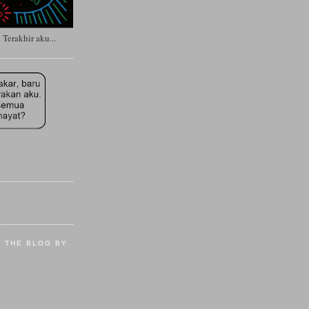
erakhir aku...
E THE BLOG BY