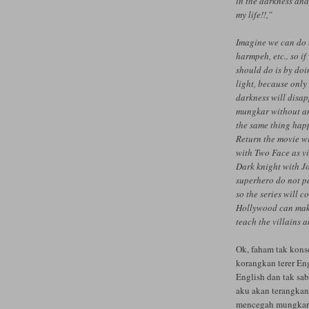
in the darkness and 
my life!!,”
Imagine we can do th
harmpeh, etc.. so if
should do is by doi
light, because only
darkness will disap
mungkar without am
the same thing happ
Return the movie w
with Two Face as vi
Dark knight with Jo
superhero do not p
so the series will 
Hollywood can make
teach the villains 
Ok, faham tak kons
korangkan terer Eng
English dan tak sab
aku akan terangka
mencegah mungkar 