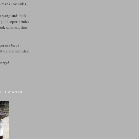
s rezeki menulis.
a yang sudi beli
 jual seperti buku
ok sahabat, dan
kerana terus
t dalam menulis.
urga!
A DIA ANAK