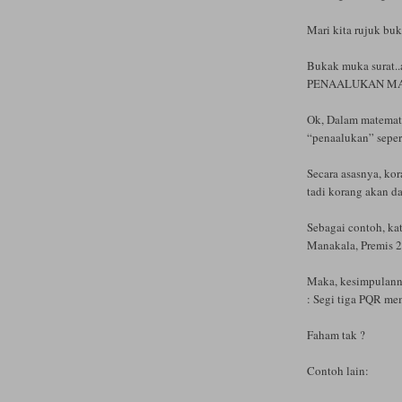
Mari kita rujuk bu
Bukak muka surat..a
PENAALUKAN MA
Ok, Dalam matemati
“penaalukan” sepert
Secara asasnya, kor
tadi korang akan d
Sebagai contoh, ka
Manakala, Premis 2
Maka, kesimpulanny
: Segi tiga PQR me
Faham tak ?
Contoh lain: