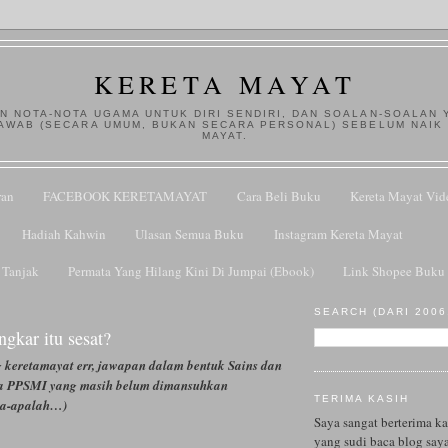
KERETA MAYAT
N NOTA-NOTA UGAMA UNTUK DIRI SENDIRI, DAN SOALAN-SOALAN 
AWAB (SECARA UMUM, BUKAN SECARA PERSONAL) SEBELUM NAIK
MAYAT.
ran
FACEBOOK KERETAMAYAT
Cara Beli Buku
Kereta Mayat Vid
Hadiah Kahwin
Ulasan Semua Buku
Instagram Kereta Mayat
 Tanjak
Permata Yang Hilang Kini Di Jumpai (Ebook)
Link Shopee Buku 
SEARCH (DARI 2006.
gkar itu sesat?
 keretamayat err, jawapan dalam bentuk Sains dan
a PPSMI yang masih belum dimansuhkan
TERIMA KASIH
apa-apalah…)
Saya sangat berterima k
yang sudi baca blog saya
.