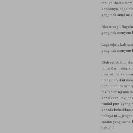
tapi kelihatan mere
kononnya, bagaima
yang nak amal mak
Aku ulangi, Bagaim
yang nak menyeru 
Lagi sejuta kali se
yang nak menyeru 
Oleh sebab itu, ji
ramai dari mengik
menjadi perkara ya
orang dari ikut me
perbuatan itu meru
tak faham ugama m
kebaikkan; takut a
timbul pun!) yang 
kepada kebaikkan se
bahaya ni,.., jangan
santan yang mana, k
habis!!!