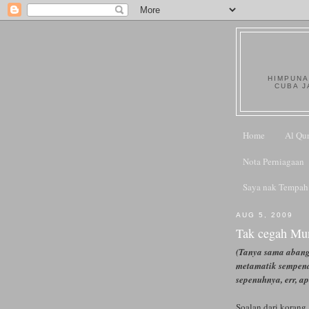
HIMPUNA
CUBA J
Home
Al Qu
Nota Perniagaan
Saya nak Tempah
AUG 5, 2009
Tak cegah Mun
(Tanya sama abang
metamatik sempen
sepenuhnya, err, 
Soalan dari korang.