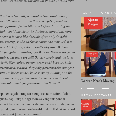
yell: “Darkness get the hell out of here, f**k off from
TANJAK LIPATAN TR
at? It is logically a stupid action, idiot, dumb,
 we still have a brain to think carefully , what we
ng opposite of what idiot did before, just bring the
 light could the clear the darkness, more light, more
pears, it is same like dakwah, if we only do nahi
al makruf, so the darkness cannot be removed, it is
ened to kafir superhero, that’s why after Batman
ith penguin as villains, and Batman Forever the movie
llains, but there are still Batman Begin and the latest:
ker!!, Why violent person never end? because kafir
erform amal maaruf, they only perform nahi mungkar,
continues because they have so many villains, and the
 more money just because the superhero do not
Warisan Nenek Moyang
about solat, and you pay about that?!.. end!
ep mencegah mungkar mengikut teori sains, alahai,
KACAK BERTANJAK
lish.., tapi takpe, bagi mereka yang tak pandai
ar nak belajar matematik dalam bahasa ibunda, maka..,
n pulak guna konsep matematik dalam BM akan teknik
mengikut jawapan matematik..