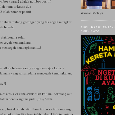
ombor kuasa 2 adalah nombor positif
ialah nombor kuasa dua
2 ialah nombor positif
Warisan Melayu
ak paham tentang golongan yang tak cegah mungkar
 di bawah:
BUKU BARU! RM20-
KUBUR AYAH
:
 ajak korang solat
 mencegah kemungkaran
a mencegah kemungkaran….!
aksudkan bahawa orang yang mengajak kepada
ada masa yang sama sedang mencegah kemungkaran,
ie?!
di atas, aku cuba serius sikit kali ni.., sekarang aku
dalam bentuk ugama pula.., insyAllah..
rang bukak kitab tafsir Ibnu Abbas r.a iaitu seorang
erkemuka, dan jika baca tafsir dalam kitab tu tentang