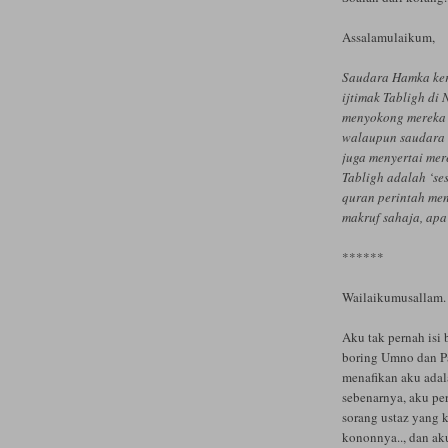
Assalamulaikum,
Saudara Hamka ker
ijtimak Tabligh di 
menyokong mereka 
walaupun saudara s
juga menyertai mer
Tabligh adalah ‘se
quran perintah men
makruf sahaja, ap
******
Wailaikumusallam.
Aku tak pernah isi
boring Umno dan P
menafikan aku adal
sebenarnya, aku per
sorang ustaz yang
kononnya.., dan aku