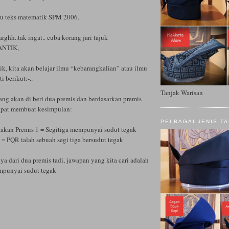
ku teks matematik SPM 2006.
rghh..tak ingat.. cuba korang jari tajuk
NTIK,
k, kita akan belajar ilmu “kebarangkalian” atau ilmu
i berikut:-..
Tanjak Warisan
ang akan di beri dua premis dan berdasarkan premis
apat membuat kesimpulan:
PELBAGAI JENIS T
takan Premis 1 = Segitiga mempunyai sudut tegak
 = PQR ialah sebuah segi tiga bersudut tegak
a dari dua premis tadi, jawapan yang kita cari adalah
mpunyai sudut tegak