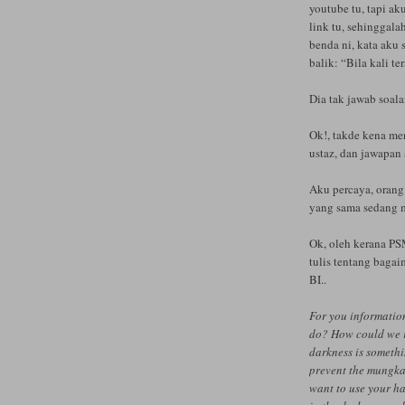
youtube tu, tapi ak
link tu, sehinggala
benda ni, kata aku 
balik: “Bila kali 
Dia tak jawab soala
Ok!, takde kena me
ustaz, dan jawapan
Aku percaya, oran
yang sama sedang 
Ok, oleh kerana P
tulis tentang baga
BI..
For you informatio
do? How could we r
darkness is somethi
prevent the mungka
want to use your ha