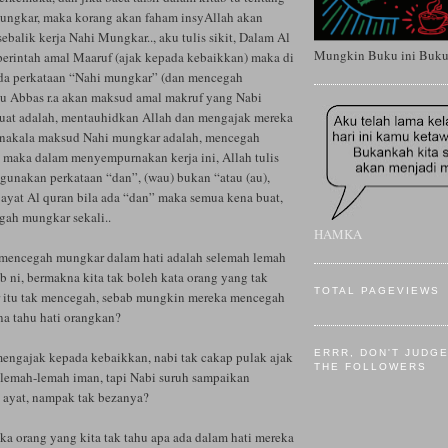
ungkar, maka korang akan faham insyAllah akan
ebalik kerja Nahi Mungkar.., aku tulis sikit, Dalam Al
Mungkin Buku ini Buku T
 perintah amal Maaruf (ajak kepada kebaikkan) maka di
ada perkataan “Nahi mungkar” (dan mencegah
bnu Abbas r.a akan maksud amal makruf yang Nabi
 adalah, mentauhidkan Allah dan mengajak mereka
nakala maksud Nahi mungkar adalah, mencegah
k, maka dalam menyempurnakan kerja ini, Allah tulis
gunakan perkataan “dan”, (wau) bukan “atau (au),
yat Al quran bila ada “dan” maka semua kena buat,
gah mungkar sekali..
HAMKA
 mencegah mungkar dalam hati adalah selemah lemah
b ni, bermakna kita tak boleh kata orang yang tak
TOTAL PAGEVIEWS
itu tak mencegah, sebab mungkin mereka mencegah
na tahu hati orangkan?
ERRR, DON'T JUDG
ngajak kepada kebaikkan, nabi tak cakap pulak ajak
THE FOLLOWERS
selemah-lemah iman, tapi Nabi suruh sampaikan
 ayat, nampak tak bezanya?
ika orang yang kita tak tahu apa ada dalam hati mereka