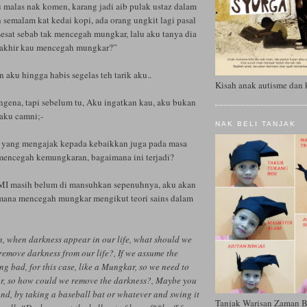
u malas nak komen, karang jadi aib pulak ustaz dalam
h semalam kat kedai kopi, ada orang ungkit lagi pasal
sesat sebab tak mencegah mungkar, lalu aku tanya dia
terakhir kau mencegah mungkar?”
n aku hingga habis segelas teh tarik aku..
Kisah anak autisme dan 
ngena, tapi sebelum tu, Aku ingatkan kau, aku bukan
 aku camni;-
NAK BELI TANJAK
g yang mengajak kepada kebaikkan juga pada masa
mencegah kemungkaran, bagaimana ini terjadi?
SMI masih belum di mansuhkan sepenuhnya, aku akan
imana mencegah mungkar mengikut teori sains dalam
n, when darkness appear in our life, what should we
emove darkness from our life?, If we assume the
ng bad, for this case, like a Mungkar, so we need to
r, so how could we remove the darkness?, Maybe you
nd, by taking a baseball bat or whatever and swing it
Tanjak Warisan Zaman 