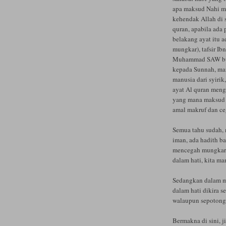
apa maksud Nahi m
kehendak Allah di s
quran, apabila ada
belakang ayat itu 
mungkar), tafsir I
Muhammad SAW buat
kepada Sunnah, ma
manusia dari syiri
ayat Al quran meng
yang mana maksud a
amal makruf dan ce
Semua tahu sudah,
iman, ada hadith ba
mencegah mungkar 
dalam hati, kita ma
Sedangkan dalam me
dalam hati dikira 
walaupun sepotong
Bermakna di sini, j