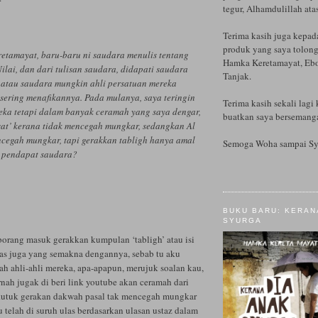
tegur, Alhamdulillah ata
Terima kasih juga kepad
produk yang saya tolong
etamayat, baru-baru ni saudara menulis tentang
Hamka Keretamayat, Ebo
Nilai, dan dari tulisan saudara, didapati saudara
Tanjak.
atau saudara mungkin ahli persatuan mereka
ering menafikannya. Pada mulanya, saya teringin
Terima kasih sekali lagi 
eka tetapi dalam banyak ceramah yang saya dengar,
buatkan saya bersemanga
sat’ kerana tidak mencegah mungkar, sedangkan Al
cegah mungkar, tapi gerakkan tabligh hanya amal
Semoga Woha sampai Sy
a pendapat saudara?
BUKU BARU: KERAN
SYURGA
 borang masuk gerakkan kumpulan ‘tabligh’ atau isi
as juga yang semakna dengannya, sebab tu aku
ah ahli-ahli mereka, apa-apapun, merujuk soalan kau,
nah jugak di beri link youtube akan ceramah dari
 kutuk gerakan dakwah pasal tak mencegah mungkar
 telah di suruh ulas berdasarkan ulasan ustaz dalam