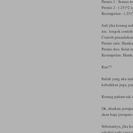
Premis 1 : Semua n
Premis 2 : (-25)^2 
Kesimpulan : (-25)^
Jadi jika korang n
nie.. tengok contoh
Contoh panaalukan
Premis satu: Hamka
Premis dua: Solat
Kesimpulan: Hamk
Kan??
Itulah yang aku m
kebaikkan juga, p
Korang paham tak n
Ok, abaikan jawapan 
akan bagi jawapan 
Sebenarnya, jika ko
sahabat nabi yang t