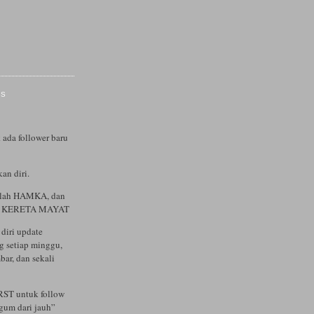
IS
 ada follower baru
an diri.
alah HAMKA, dan
ah KERETA MAYAT
diri update
og setiap minggu,
bar, dan sekali
RST untuk follow
agum dari jauh”