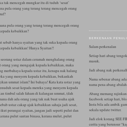
ka tak mencegah mungkar itu di tuduh ‘sesat’
na pula orang yang terang terang mencegah orang
ruf?
ana pula orang yang terang terang mencegah orang
kepada kebaikkan?
BERKENAAN PENUL
sat sebab hanya syaitan yang tak suka kepada orang
Salam perkenalan
kepada kebaikkan! Hanya Syaitan!!
Setiap hari abang tengok
ka seorang ustaz dalam ceramah menghalang orang
masuk.
ut orang yang mengajak kepada kebaikkan, maka
Jadi abang nak perkenalk
ng merbahaya kepada ustaz itu, kenapa nak halang
reka yang menyeru kepada kebaikkan, bukankah
Nama sebenar abang ad
gikan ummat islam? Ini bahaya! Kata kata ustaz yang
nama pena abang abal
enuduh sesat kepada mereka yang menyeru kepada
kan timbul salah faham di kalangan ummat, (dah
Abang memang rajinkan 
mana dah ada orang yang tak nak buat usaha ajak
facebook setiap hari, bl
Insta bila ada ambik gam
bab ustaz cakap ajak kebaikkan sahaja jadi sesat,
sekala update twitter.
 ikut perangai syaitan, jangan jadi seperti pulut dan
erana pulut santan binasa, kerana mulut, pulut
Jadi elok korang SEE FI
cerita yang berunsur “k