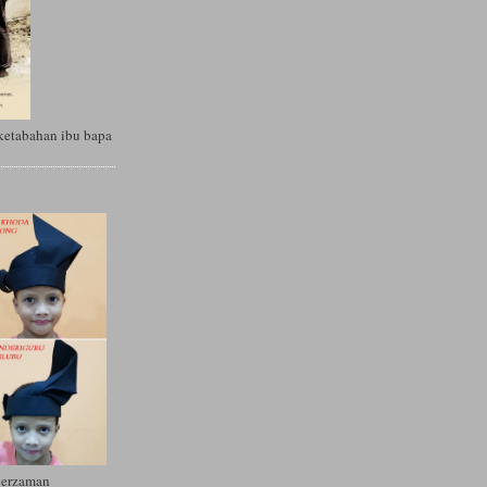
ketabahan ibu bapa
Berzaman