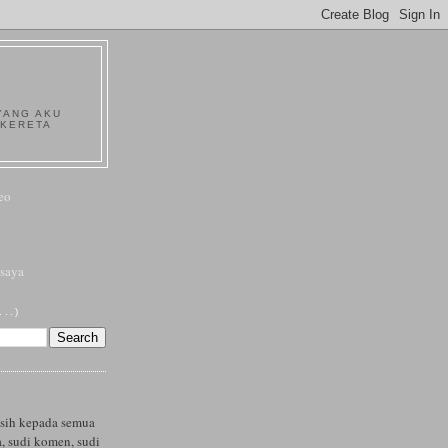
YANG AKU
 KERETA
eo
saya
..)
asih kepada semua
, sudi komen, sudi