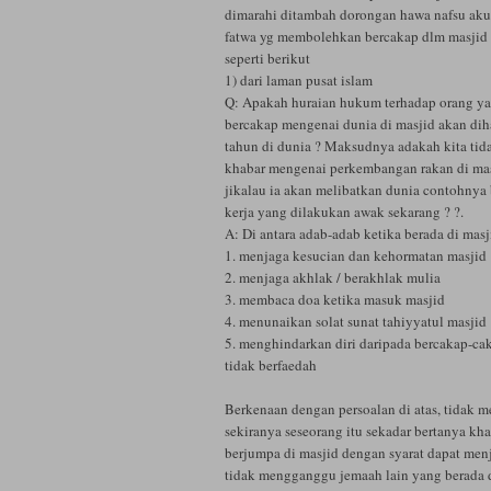
dimarahi ditambah dorongan hawa nafsu aku
fatwa yg membolehkan bercakap dlm masjid 
seperti berikut
1) dari laman pusat islam
Q: Apakah huraian hukum terhadap orang ya
bercakap mengenai dunia di masjid akan di
tahun di dunia ? Maksudnya adakah kita tid
khabar mengenai perkembangan rakan di mas
jikalau ia akan melibatkan dunia contohnya
kerja yang dilakukan awak sekarang ? ?.
A: Di antara adab-adab ketika berada di masj
1. menjaga kesucian dan kehormatan masjid
2. menjaga akhlak / berakhlak mulia
3. membaca doa ketika masuk masjid
4. menunaikan solat sunat tahiyyatul masjid
5. menghindarkan diri daripada bercakap-ca
tidak berfaedah
Berkenaan dengan persoalan di atas, tidak m
sekiranya seseorang itu sekadar bertanya kh
berjumpa di masjid dengan syarat dapat men
tidak mengganggu jemaah lain yang berada d