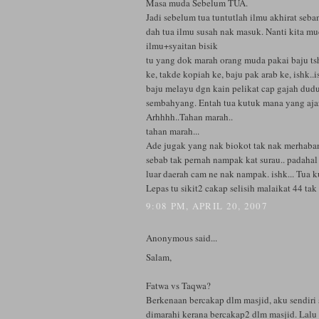
Masa muda Sebelum TUA.
Jadi sebelum tua tuntutlah ilmu akhirat seb
dah tua ilmu susah nak masuk. Nanti kita mu
ilmu+syaitan bisik
tu yang dok marah orang muda pakai baju tshi
ke, takde kopiah ke, baju pak arab ke, ishk..
baju melayu dgn kain pelikat cap gajah dudu
sembahyang. Entah tua kutuk mana yang aja
Arhhhh..Tahan marah..
tahan marah...
Ade jugak yang nak biokot tak nak merhaban
sebab tak pernah nampak kat surau.. padahal
luar daerah cam ne nak nampak. ishk... Tua k
Lepas tu sikit2 cakap selisih malaikat 44 tak
9:08 PM, APRIL 20, 2007
Anonymous said...
Salam,
Fatwa vs Taqwa?
Berkenaan bercakap dlm masjid, aku sendiri 
dimarahi kerana bercakap2 dlm masjid. Lalu