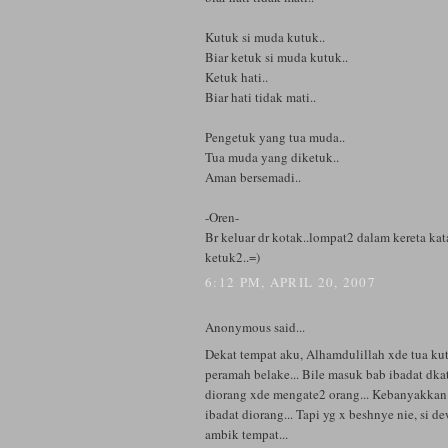
Kutuk si muda kutuk..
Biar ketuk si muda kutuk..
Ketuk hati..
Biar hati tidak mati..
Pengetuk yang tua muda..
Tua muda yang diketuk..
Aman bersemadi..
-Oren-
Br keluar dr kotak..lompat2 dalam kereta ka
ketuk2..=)
6:12 PM, APRIL 20, 2007
Anonymous said...
Dekat tempat aku, Alhamdulillah xde tua ku
peramah belake... Bile masuk bab ibadat dka
diorang xde mengate2 orang... Kebanyakkan
ibadat diorang... Tapi yg x beshnye nie, si d
ambik tempat...