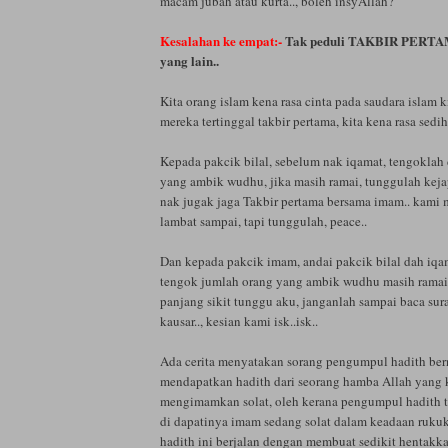
macam jubah atau kurta.., boleh insyAllah?
Kesalahan ke empat:-
Tak peduli TAKBIR PERTAM
yang lain..
Kita orang islam kena rasa cinta pada saudara islam k
mereka tertinggal takbir pertama, kita kena rasa sedih
Kepada pakcik bilal, sebelum nak iqamat, tengoklah
yang ambik wudhu, jika masih ramai, tunggulah keja
nak jugak jaga Takbir pertama bersama imam.. kami 
lambat sampai, tapi tunggulah, peace..
Dan kepada pakcik imam, andai pakcik bilal dah iqa
tengok jumlah orang yang ambik wudhu masih ramai,
panjang sikit tunggu aku, janganlah sampai baca sura
kausar.., kesian kami isk..isk..
Ada cerita menyatakan sorang pengumpul hadith ber
mendapatkan hadith dari seorang hamba Allah yang k
mengimamkan solat, oleh kerana pengumpul hadith t
di dapatinya imam sedang solat dalam keadaan ruk
hadith ini berjalan dengan membuat sedikit hentakk