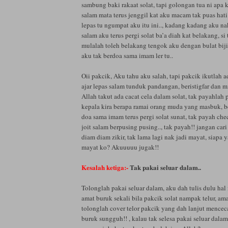
sambung baki rakaat solat, tapi golongan tua ni apa k
salam mata terus jenggil kat aku macam tak puas hati
lepas tu ngumpat aku itu ini.., kadang kadang aku n
salam aku terus pergi solat ba’a diah kat belakang, si
mulalah toleh belakang tengok aku dengan bulat bij
aku tak berdoa sama imam ler tu..
Oii pakcik, Aku tahu aku salah, tapi pakcik ikutlah a
ajar lepas salam tunduk pandangan, beristigfar dan 
Allah takut ada cacat cela dalam solat, tak payahlah
kepala kira berapa ramai orang muda yang masbuk, b
doa sama imam terus pergi solat sunat, tak payah che
joit salam berpusing pusing.., tak payah!! jangan ca
diam diam zikir, tak lama lagi nak jadi mayat, siapa
mayat ko? Akuuuuu jugak!!
Kesalah ketiga:-
Tak pakai seluar dalam..
Tolonglah pakai seluar dalam, aku dah tulis dulu hal 
amat buruk sekali bila pakcik solat nampak telur, ama
tolonglah cover telor pakcik yang dah lanjut mencecah
buruk sungguh!! , kalau tak selesa pakai seluar dala