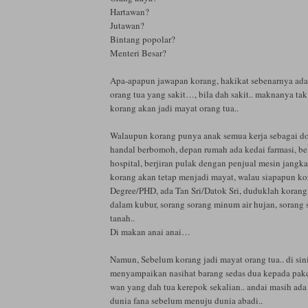
Hartawan?
Jutawan?
Bintang popolar?
Menteri Besar?
Apa-apapun jawapan korang, hakikat sebenarnya ada
orang tua yang sakit…, bila dah sakit.. maknanya ta
korang akan jadi mayat orang tua..
Walaupun korang punya anak semua kerja sebagai d
handal berbomoh, depan rumah ada kedai farmasi, b
hospital, berjiran pulak dengan penjual mesin jangka
korang akan tetap menjadi mayat, walau siapapun ko
Degree/PHD, ada Tan Sri/Datok Sri, duduklah korang 
dalam kubur, sorang sorang minum air hujan, sorang
tanah..
Di makan anai anai…
Namun, Sebelum korang jadi mayat orang tua.. di sin
menyampaikan nasihat barang sedas dua kepada pakc
wan yang dah tua kerepok sekalian.. andai masih ada
dunia fana sebelum menuju dunia abadi..