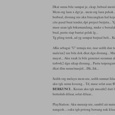
Dkat surau bile sampai je, ckap, bebual mesti
Mcm org laen x dgr je.. mcm org laen pekak.
berbual, diorang nie akn bincangkan hal keje
cite pasal buat tender, dpt project berjuta...
mase azan tgh brkumandang, muke x bersalah
bual, pastu siap bantai gelak lg...
Yg pling terok, ad yg sempat berjual beli... Kr
AKu sebagai "U" remaja nie, rase sedih dan t
mala'un2 nie bile dok dkat dgn diorang... 
mayat... Aku xnak la bile generasi sezaman a
terbwk2 dgn sikap diorang... Pastu terpenga
dkat dlm surau/masjid... ISk..Isk...
Sedih org melayu mcm nie, sedih ummat Islam
S
aku tgk surau kosong... Td, mase solat asar,
BERKUNCI
... Kesian aku tgk musafir2 dari 
berteduh diluar, solat diluar...
PlayStation: Aku menaip nie, sambil air mat
nangesh...->aku tgh potong bawang nak kluak