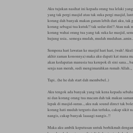
Aku tujukan nasihat ini kepada orang tua lelaki yang 
yang tak pergi masjid atau tak suka pergi masjid, lan
korang dah banyak makan garam lebih dari aku, tak
korang sebagai tua kutuk!! tak sedar diri!! Atau na
korang wahai orang tua yang tak suka ke masjid, sem
hujung usia.. semoga mudah, mudah mudahan..amin.
Sempena hari lawatan ke masjid hari hari, (wah! Akul
akhir zaman kononnya) maka aku dapati kat mana ma
akan kedapatan manusia tua kerepok di sini sana.., 
senja nan merah, sudi mengimarahkan rumah Allah.., 
Tapi.. (he he dah start dah membebel..)
Aku tengok ada banyak yang tak kena kepada sebah
ni dan korang orang tua macam dah tak makan saman
lepak di masjid-surau.., aku nak sound direct tak bol
korang hati mudah terguris dan terluka, cakap sikit n
nangis, cakap banyak laaaagi nangis..!!
Maka aku ambik keputusan untuk berhikmah dengan