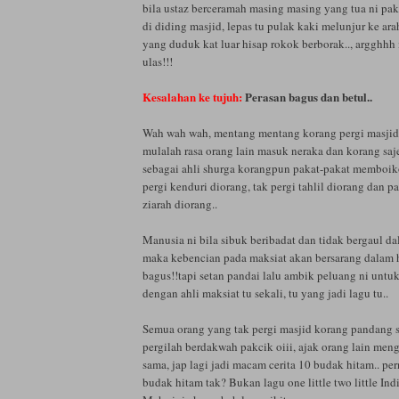
bila ustaz berceramah masing masing yang tua ni pa
di diding masjid, lepas tu pulak kaki melunjur ke arah
yang duduk kat luar hisap rokok berborak.., argghhh
ulas!!!
Kesalahan ke tujuh:
Perasan bagus dan betul..
Wah wah wah, mentang mentang korang pergi masjid 
mulalah rasa orang lain masuk neraka dan korang sajer
sebagai ahli shurga korangpun pakat-pakat memboikot 
pergi kenduri diorang, tak pergi tahlil diorang dan pa
ziarah diorang..
Manusia ni bila sibuk beribadat dan tidak bergaul d
maka kebencian pada maksiat akan bersarang dalam ha
bagus!!tapi setan pandai lalu ambik peluang ni untu
dengan ahli maksiat tu sekali, tu yang jadi lagu tu..
Semua orang yang tak pergi masjid korang pandang s
pergilah berdakwah pakcik oiii, ajak orang lain me
sama, jap lagi jadi macam cerita 10 budak hitam.. pe
budak hitam tak? Bukan lagu one little two little Indi