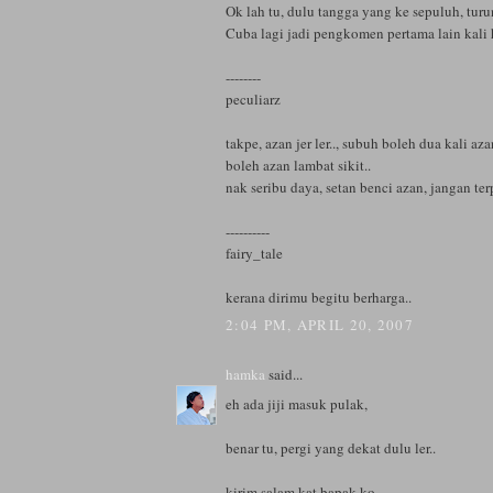
Ok lah tu, dulu tangga yang ke sepuluh, turu
Cuba lagi jadi pengkomen pertama lain kali h
--------
peculiarz
takpe, azan jer ler.., subuh boleh dua kali aza
boleh azan lambat sikit..
nak seribu daya, setan benci azan, jangan ter
----------
fairy_tale
kerana dirimu begitu berharga..
2:04 PM, APRIL 20, 2007
hamka
said...
eh ada jiji masuk pulak,
benar tu, pergi yang dekat dulu ler..
kirim salam kat bapak ko..