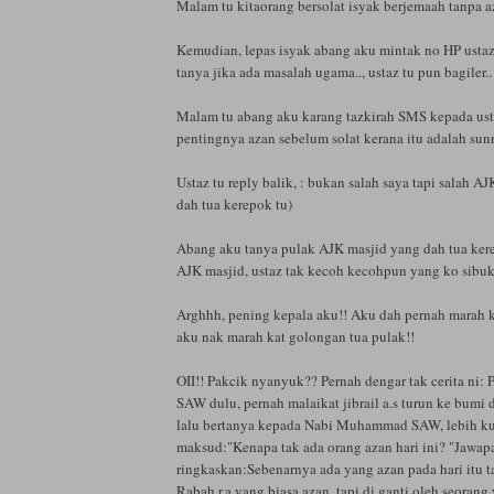
Malam tu kitaorang bersolat isyak berjemaah tanpa aza
Kemudian, lepas isyak abang aku mintak no HP usta
tanya jika ada masalah ugama.., ustaz tu pun bagiler..
Malam tu abang aku karang tazkirah SMS kepada ust
pentingnya azan sebelum solat kerana itu adalah sunn
Ustaz tu reply balik, : bukan salah saya tapi salah A
dah tua kerepok tu)
Abang aku tanya pulak AJK masjid yang dah tua kerep
AJK masjid, ustaz tak kecoh kecohpun yang ko sibu
Arghhh, pening kepala aku!! Aku dah pernah marah kat
aku nak marah kat golongan tua pulak!!
OII!! Pakcik nyanyuk?? Pernah dengar tak cerita ni:
SAW dulu, pernah malaikat jibrail a.s turun ke bumi 
lalu bertanya kepada Nabi Muhammad SAW, lebih k
maksud:"Kenapa tak ada orang azan hari ini? "Jawap
ringkaskan:Sebenarnya ada yang azan pada hari itu t
Rabah r.a yang biasa azan, tapi di ganti oleh seorang