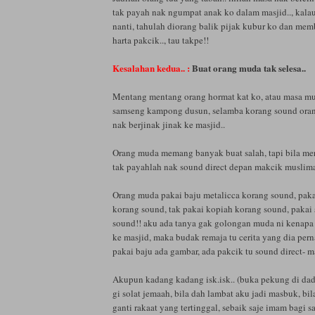
tak payah nak ngumpat anak ko dalam masjid.., kala
nanti, tahulah diorang balik pijak kubur ko dan me
harta pakcik.., tau takpe!!
Kesalahan kedua.. :
Buat orang muda tak selesa..
Mentang mentang orang hormat kat ko, atau masa m
samseng kampong dusun, selamba korang sound ora
nak berjinak jinak ke masjid..
Orang muda memang banyak buat salah, tapi bila me
tak payahlah nak sound direct depan makcik muslima
Orang muda pakai baju metalicca korang sound, paka
korang sound, tak pakai kopiah korang sound, paka
sound!! aku ada tanya gak golongan muda ni kenapa 
ke masjid, maka budak remaja tu cerita yang dia pern
pakai baju ada gambar, ada pakcik tu sound direct- 
Akupun kadang kadang isk.isk.. (buka pekung di dad
gi solat jemaah, bila dah lambat aku jadi masbuk, b
ganti rakaat yang tertinggal, sebaik saje imam bagi s