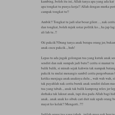
kambing, boleh itu ini, Allah tanya apa yang ada ka
apa tongkat tu punya kerja!! Allah dengan murka pe
campak tongkat tu!!
Ambik!! Tongkat tu jadi ular besar gilerr…, nak cerit
dan tongkat, boleh rujuk ustaz politik ko.., ha jap lag
ali lah tu..!!
Oii pakcik!!Orang tanya anak berapa orang jer, buka
anak cucu pakcik.., huh!
Lepas tu ada jugak golongan tua yang kutuk anak sen
sendiri dan nak sumpah jadi batu!! cerita si mamat tu
balik balik, si minah sejak kahwin tak nampak batang
pakcik tu mulai menangis sambil cerita pergorbanan
ketika menjaga anak-anaknya dulu.., wah wah wah, si
tak payahlah nak cerita buruk anak sendiri dalam mas
tua yang tabah.., anak tak balik kampong relex jer le
derhaka tak laknat anak, tapi doa pada Allah bagi hi
anak.. anak anak ko sibuk cari duit nak upah orang bu
mayat ko kelak!! Mengerti..?!!
Jadilah orang tua yang tabah.. inilah masa nak bercin