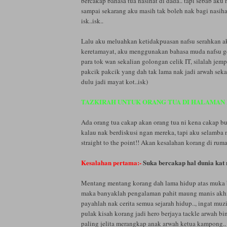
bercakap bahasa tua nasihat di dada.. tapi sebab aku 
sampai sekarang aku masih tak boleh nak bagi nasiha
isk..isk..
Lalu aku meluahkan ketidakpuasan nafsu serahkan a
keretamayat, aku menggunakan bahasa muda nafsu gel
para tok wan sekalian golongan celik IT, silalah jem
pakcik pakcik yang dah tak lama nak jadi arwah seka
dulu jadi mayat kot..isk)
TAZKIRAH UNTUK ORANG TUA DI HALAMAN MA
Ada orang tua cakap akan orang tua ni kena cakap b
kalau nak berdiskusi ngan mereka, tapi aku selamba 
straight to the point!! Akan kesalahan korang di ruma
Kesalahan pertama:-
Suka bercakap hal dunia kat 
Mentang mentang korang dah lama hidup atas muka b
maka banyaklah pengalaman pahit maung manis akhir
payahlah nak cerita semua sejarah hidup.., ingat muz
pulak kisah korang jadi hero berjaya tackle arwah bi
paling jelita merangkap anak arwah ketua kampong..