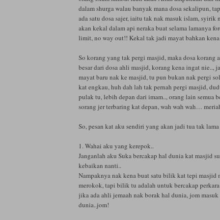
dalam shurga walau banyak mana dosa sekalipun, tap
ada satu dosa sajer, iaitu tak nak masuk islam, syiri
akan kekal dalam api neraka buat selama lamanya fore
limit, no way out!! Kekal tak jadi mayat bahkan kena
So korang yang tak pergi masjid, maka dosa korang a
besar dari dosa ahli masjid, korang kena ingat nie.., j
mayat baru nak ke masjid, tu pun bukan nak pergi sola
kat engkau, huh dah lah tak pernah pergi masjid, dud
pulak tu, lebih depan dari imam.., orang lain semua b
sorang jer terbaring kat depan, wah wah wah… meria
So, pesan kat aku sendiri yang akan jadi tua tak lama 
1. Wahai aku yang kerepok..
Janganlah aku Suka bercakap hal dunia kat masjid sur
kebaikan nanti..
Nampaknya nak kena buat satu bilik kat tepi masjid
merokok, tapi bilik tu adalah untuk bercakap perkar
jika ada ahli jemaah nak borak hal dunia, jom masuk
dunia..jom!