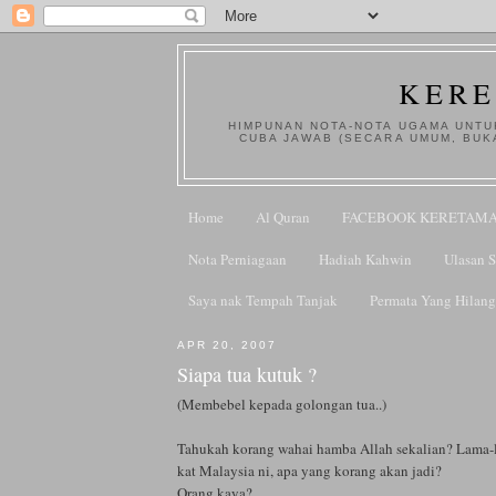
KERE
HIMPUNAN NOTA-NOTA UGAMA UNTUK
CUBA JAWAB (SECARA UMUM, BUK
Home
Al Quran
FACEBOOK KERETAM
Nota Perniagaan
Hadiah Kahwin
Ulasan 
Saya nak Tempah Tanjak
Permata Yang Hilang
APR 20, 2007
Siapa tua kutuk ?
(Membebel kepada golongan tua..)
Tahukah korang wahai hamba Allah sekalian? Lama
kat Malaysia ni, apa yang korang akan jadi?
Orang kaya?