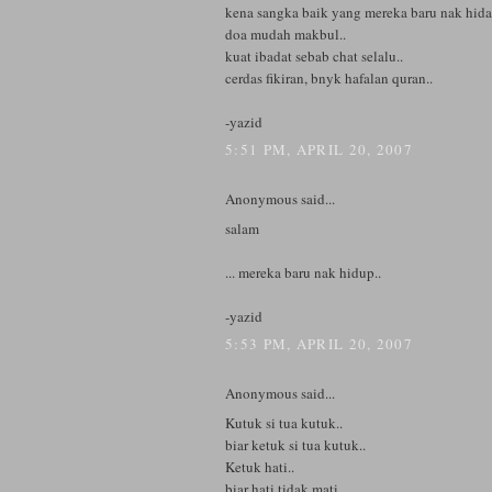
kena sangka baik yang mereka baru nak hidap
doa mudah makbul..
kuat ibadat sebab chat selalu..
cerdas fikiran, bnyk hafalan quran..
-yazid
5:51 PM, APRIL 20, 2007
Anonymous said...
salam
... mereka baru nak hidup..
-yazid
5:53 PM, APRIL 20, 2007
Anonymous said...
Kutuk si tua kutuk..
biar ketuk si tua kutuk..
Ketuk hati..
biar hati tidak mati..