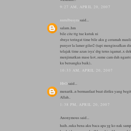
9:27 AM, APRIL 20, 2007
nurulbusyra
said...
salam..hm
bile cite ttg tue kutuk ni
sbnye teringat time bile aku g ceramah mauli
punyer la lamer giler2 (tapi menginsafkan diri
telajak time azan isya' drg terus iqamat..x d
menjimatkan mase kot..sume cam dah nganto
ku bersangka baik)..
10:33 AM, APRIL 20, 2007
HbO
said...
menarik..n bermanfaat buat diriku yang begit
Allah..
1:38 PM, APRIL 20, 2007
Anonymous said...
haih..suka bena aku baca apa yg ko nak samp