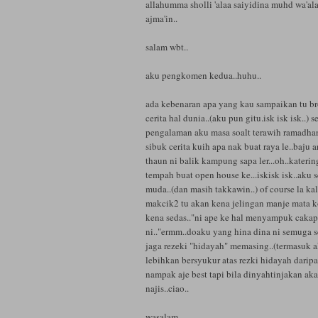
allahumma sholli 'alaa saiyidina muhd wa'ala
ajma'in..
salam wbt..
aku pengkomen kedua..huhu..
ada kebenaran apa yang kau sampaikan tu bro
cerita hal dunia..(aku pun gitu.isk isk isk..) s
pengalaman aku masa soalt terawih ramadhan 
sibuk cerita kuih apa nak buat raya le..baju 
thaun ni balik kampung sapa ler...oh..kateri
tempah buat open house ke...iskisk isk..aku
muda..(dan masih takkawin..) of course la ka
makcik2 tu akan kena jelingan manje mata k
kena sedas.."ni ape ke hal menyampuk cakap
ni.."ermm..doaku yang hina dina ni semuga 
jaga rezeki "hidayah" memasing..(termasuk aku
lebihkan bersyukur atas rezki hidayah darip
nampak aje best tapi bila dinyahtinjakan ak
najis..ciao..
wasalam...