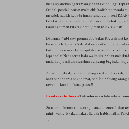
mengisyaratkan agar imam jangan iktidal lagi, tapi i
iktidal, pendek cerita: maka ahli hadith itu membata
merujuk hadith kepada imam tersebut, ni soal IMA
kita tak rasa apa apa bila lihat kawan kita tertinggal 
tandanya iman kita tak betul, iman rosak..isk..isk..
Di zaman Nabi saw, pernah abu bakar RA terlewat ke
beberapa hal, maka Nabi dalam keadaan rukuk pada 
bakar telah masuk ke masjid dan sempat rukuk bers
lepas solat Nabi cerita bahawa ketika beliau nak ikti
malaikat jibrail a.s menahan belakang baginda.. (ruju
Apa-pun pakcik, tahniah datang awal solat subuh, tap
azan subuh terus nak iqamat, bagilah peluang orang 
rawatib.. kan kan kan.. peace!!
Kesalahan ke lima:-
Tak suka azan bila ada cerama
Satu cerita benar: ada sorang ustaz tu ceramah dan te
minit waktu isyak.., maka bila dah habis majlis. Pakci
..,