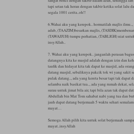
sangat benci dengan takbir dalam azan, sehingga lari 
tapi setan tak heran dengan takbir ketika solat lalu
segala 1001 cerita..oh!!
6.Wahai aku yang kerepok.. hormatilah majlis ilmu..
adab, (TAAZIM)besarkan majlis, (TASDIK)membenark
(TAWAJJUH) tumpu perhatian, (TABLIGH) niat unt
insyAllah..
7. Wahai aku yang kerepok.. janganlah perasan bagus
datangnya kita ke masjid adalah dengan izin dan ke
taufik dan hidayat kita tak dapat ke masjid, ada orang
datang masjid, sebaliknya pakcik tok wi yang sakit s
pulak datang.., ada yang kereta besar tapi tak dapat 
selamba naik basikat tua.., ada yang rumah dekat, se
surau untuk jimat bila air, tapi bila azan tak dapat d
Abdullah bin Mat Tom sahabat nabi yang tua dan but
jauh dapat datang berjemaah 5 waktu sehari semalam
mayat…
Semoga Allah pilih kita untuk solat berjemaah sampa
mayat..insyAllah