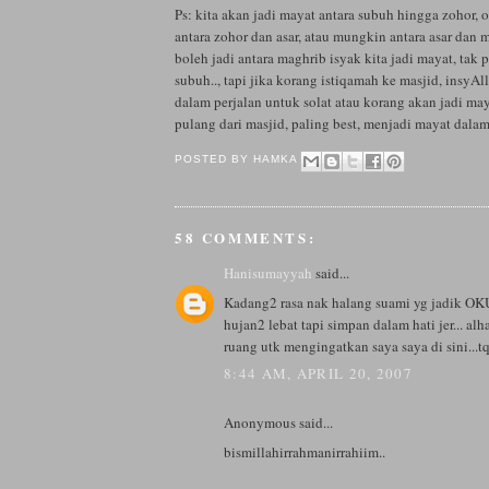
Ps: kita akan jadi mayat antara subuh hingga zohor, 
antara zohor dan asar, atau mungkin antara asar dan
boleh jadi antara maghrib isyak kita jadi mayat, tak 
subuh.., tapi jika korang istiqamah ke masjid, insyA
dalam perjalan untuk solat atau korang akan jadi ma
pulang dari masjid, paling best, menjadi mayat dalam 
POSTED BY
HAMKA
58 COMMENTS:
Hanisumayyah
said...
Kadang2 rasa nak halang suami yg jadik OK
hujan2 lebat tapi simpan dalam hati jer... al
ruang utk mengingatkan saya saya di sini...t
8:44 AM, APRIL 20, 2007
Anonymous said...
bismillahirrahmanirrahiim..