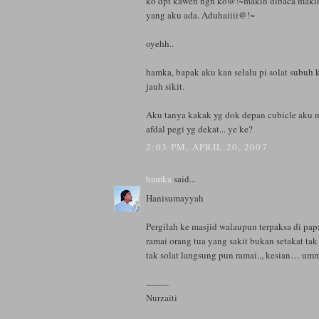
ko dpt kawen ngn ko@!~makin dibaca makin 
yang aku ada. Aduhaiiii@!~
oyehh..
hamka, bapak aku kan selalu pi solat subuh k
jauh sikit.
Aku tanya kakak yg dok depan cubicle aku ne
afdal pegi yg dekat... ye ke?
2:03 PM, APRIL 20, 2007
hamka
said...
Hanisumayyah
Pergilah ke masjid walaupun terpaksa di papa
ramai orang tua yang sakit bukan setakat tak
tak solat langsung pun ramai.., kesian… umm
--------
Nurzaiti