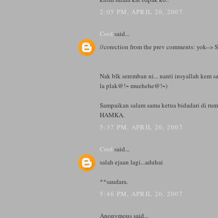
2:05 PM, APRIL 20, 2007
Cool
said...
//corection from the prev comments: yok-->
Nak blk seremban ni... nanti insyallah kem s
la plak@!~ muehehe@!~)
Sampaikan salam sama ketua bidadari di rum
HAMKA.
5:37 PM, APRIL 20, 2007
Cool
said...
salah ejaan lagi...aduhai
**saudara.
5:46 PM, APRIL 20, 2007
Anonymous said...