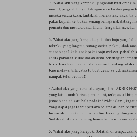
2. Wahai aku yang kerepok.. janganlah buat orang mu
masjid, pergilah bergaul dengan mereka dan jangan t
mereka secara kasar, lantaklah mereka nak pakai baju 
pakai kopiah ke, bukan senang remaja nak datang ma
permata dan mutiara umat islam... hargailah mereka..
3. Wahai aku yang kerepok.. pakailah baju yang la
telur ku yang langjut, senang cerita! pakai jubah ma
sunnah apa?!kalau nak pakai baju melayu, pakailah s
cerita pakailah seluar dalam demi kebahagian jemaah
Nota: baru baru ni ada ustaz ceramah tentang adab sol
baju melayu, bila ustaz tu buat demo sujud, maka se
nampak telur beb..oh!!
4.Wahai aku yang kerepok..sayangilah TAKBIR PE
yang lain.., ambik risau perkara ini, terlepas takbir p
jemaah adalah satu bala pada individu islam.., ingatl
yang dapat jaga takbir pertama selama 40 hari berturu
bukan ahli neraka dan dia confirm bukan golongan m
Sudahkah aku dan korang berusaha untuk mendapatk
5. Wahai aku yang kerepok. Solatlah di tempat azan d