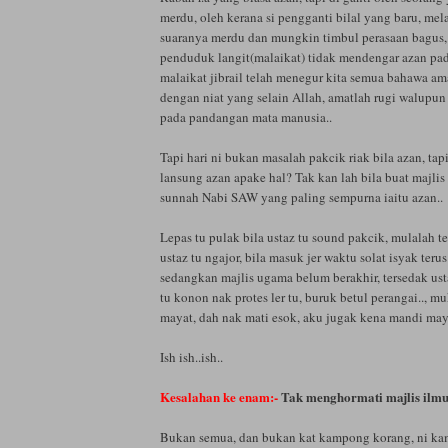
merdu, oleh kerana si pengganti bilal yang baru, me
suaranya merdu dan mungkin timbul perasaan bagus
penduduk langit(malaikat) tidak mendengar azan pada 
malaikat jibrail telah menegur kita semua bahawa am
dengan niat yang selain Allah, amatlah rugi walupun
pada pandangan mata manusia..
Tapi hari ni bukan masalah pakcik riak bila azan, tap
lansung azan apake hal? Tak kan lah bila buat majlis
sunnah Nabi SAW yang paling sempurna iaitu azan..
Lepas tu pulak bila ustaz tu sound pakcik, mulalah ter
ustaz tu ngajor, bila masuk jer waktu solat isyak teru
sedangkan majlis ugama belum berakhir, tersedak ustaz
tu konon nak protes ler tu, buruk betul perangai.., 
mayat, dah nak mati esok, aku jugak kena mandi may
Ish ish..ish..
Kesalahan ke enam:-
Tak menghormati majlis ilmu
Bukan semua, dan bukan kat kampong korang, ni kam