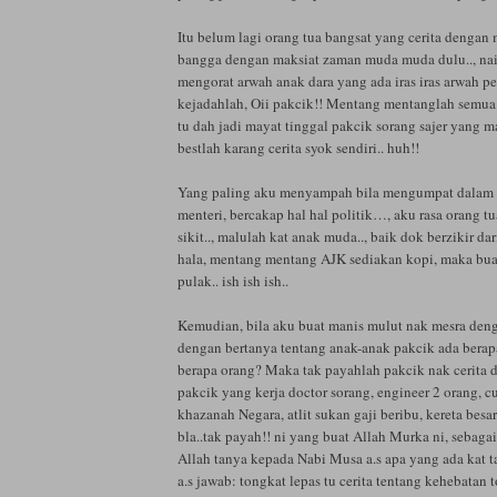
Itu belum lagi orang tua bangsat yang cerita dengan 
bangga dengan maksiat zaman muda muda dulu.., nai
mengorat arwah anak dara yang ada iras iras arwah p
kejadahlah, Oii pakcik!! Mentang mentanglah semua 
tu dah jadi mayat tinggal pakcik sorang sajer yang 
bestlah karang cerita syok sendiri.. huh!!
Yang paling aku menyampah bila mengumpat dalam
menteri, bercakap hal hal politik…, aku rasa orang t
sikit.., malulah kat anak muda.., baik dok berzikir da
hala, mentang mentang AJK sediakan kopi, maka bu
pulak.. ish ish ish..
Kemudian, bila aku buat manis mulut nak mesra deng
dengan bertanya tentang anak-anak pakcik ada berap
berapa orang? Maka tak payahlah pakcik nak cerita d
pakcik yang kerja doctor sorang, engineer 2 orang, c
khazanah Negara, atlit sukan gaji beribu, kereta besar 
bla..tak payah!! ni yang buat Allah Murka ni, sebaga
Allah tanya kepada Nabi Musa a.s apa yang ada kat 
a.s jawab: tongkat lepas tu cerita tentang kehebatan 