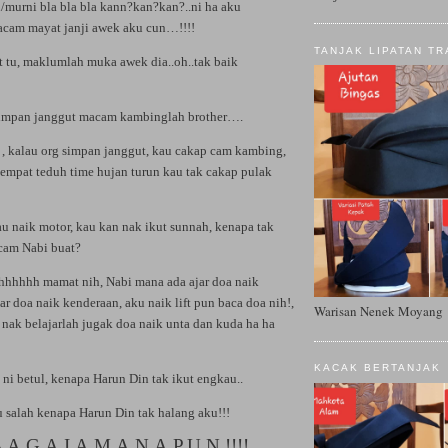
ci/murni bla bla bla kann?
kan
?
kan
?..ni ha aku
acam mayat janji awek aku cun…!!!!
TANJAK LIPATAN TR
 tu, maklumlah muka awek dia..oh..tak baik
simpan janggut macam kambinglah brother….
, , kalau org simpan janggut, kau cakap cam kambing,
 tempat teduh time hujan turun kau tak cakap pulak
au naik motor, kau
kan
nak ikut sunnah, kenapa tak
 cam Nabi buat?
hhhhhh mamat nih, Nabi mana ada ajar doa naik
r doa naik kenderaan, aku naik lift pun baca doa nih!,
Warisan Nenek Moyang
u nak belajarlah jugak doa naik unta dan kuda ha ha
KACAK BERTANJAK
 ni betul, kenapa Harun Din tak ikut engkau..
u salah kenapa Harun Din tak halang aku!!!
.A.G.A.I.A.M.A.N.A.P.U.N.!!!!