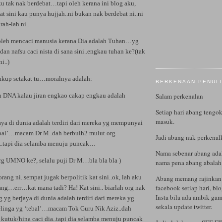
ku tak nak berdebat…tapi oleh kerana ini blog aku,
at sini kau punya hujjah..ni bukan nak berdebat ni..ni
ah-lah ni..
oleh mencaci manusia kerana Dia adalah Tuhan…yg
dan nafsu caci nista di sana sini..engkau tuhan ke?(tak
i..)
.cukup setakat tu…moralnya adalah:
BERKENAAN PENUL
an DNA kalau jiran engkao cakap engkau adalah
Salam perkenalan
Setiap hari abang tengok
masuk.
jaya di dunia adalah terdiri dari mereka yg mempunyai
ebal’…macam Dr M..dah berbuih2 mulut org
Jadi abang nak perkenalk
a..tapi dia selamba menuju puncak…
Nama sebenar abang ad
org UMNO ke?, selalu puji Dr M…bla bla bla )
nama pena abang abal
rang ni..sempat jugak berpolitik kat sini..ok, lah aku
Abang memang rajinkan 
facebook setiap hari, bl
ang…err…kat mana tadi? Ha! Kat sini.. biarlah org nak
Insta bila ada ambik gam
rg yg berjaya di dunia adalah terdiri dari mereka yg
sekala update twitter.
linga yg ‘tebal’…macam Tok Guru Nik Aziz..dah
 kutuk/hina caci dia..tapi dia selamba menuju puncak