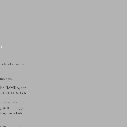
IS
 ada follower baru
an diri.
alah HAMKA, dan
ah KERETA MAYAT
diri update
og setiap minggu,
bar, dan sekali