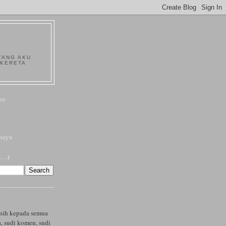
YANG AKU
 KERETA
eo
saya
..)
asih kepada semua
, sudi komen, sudi