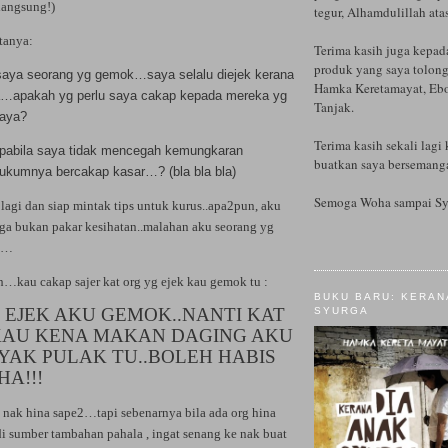
langsung!)
tegur, Alhamdulillah ata
tanya:
Terima kasih juga kepad
produk yang saya tolong
aya seorang yg gemok…saya selalu diejek kerana
Hamka Keretamayat, Ebo
…apakah yg perlu saya cakap kepada mereka yg
Tanjak.
saya?
Terima kasih sekali lagi 
pabila saya tidak mencegah kemungkaran
buatkan saya bersemanga
kumnya bercakap kasar…? (bla bla bla)
Semoga Woha sampai Sy
lagi dan siap mintak tips untuk kurus..apa2pun, aku
uga bukan pakar kesihatan..malahan aku seorang yg
h…
h…kau cakap sajer kat org yg ejek kau gemok tu :
BUKU BARU: KERAN
U EJEK AKU GEMOK..NANTI KAT
SYURGA
KAU KENA MAKAN DAGING AKU
NYAK PULAK TU..BOLEH HABIS
HA!!!
 nak hina sape2…tapi sebenarnya bila ada org hina
di sumber tambahan pahala , ingat senang ke nak buat