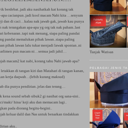
ik berdebat..jadi aku nasihatkah kat korang tak
a-apa cacianpun..jadi kool macam Nabi kita …senyum
keji dan di caci…kalau nak jawab gak, jawab kau punya
h nak terangakan apa-apa yg org tak nak paham..last
ari kebenaran..tapi nak menang, siapa paling pandai
ling pandai memalukan pihak lawan..siapa paling
han pihak lawan lalu tukar menjadi lawak spontan..ni
parlimen pun macam ni…semua jadi jahil…
Tanjak Warisan
hujah macam2 kat nabi, korang tahu Nabi jawab apa?
PELBAGAI JENIS T
 letakkan di tangan kiri dan Matahari di tangan kanan,
lkan kerja daqwah…(lebih kurang maksud)
b dia punya pendirian..jelas dan terang…
 kena sound sebab sibuk2 gi nasihat org sana-sini..
ci/maki/ hina/ keji aku dan memacam lagi..
gkan pada diorang begitu-begini..
ujah keluar dalil dan Nas untuk benarkan tindakkan
irian aku..