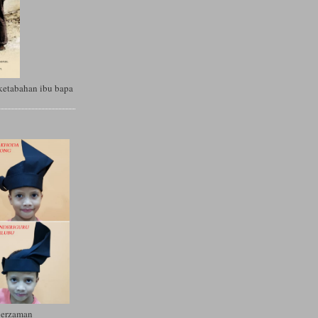
ketabahan ibu bapa
Berzaman