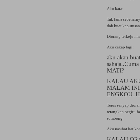
Aku kata:
Tak lama sebenarny
dah buat keputusan
Diorang terkejut.
Aku cakap lagi:
aku akan buat
sahaja..Cuma
MATI?
KALAU AKU
MALAM IN
ENGKOU..H
Terus senyap dioran
terangkan begitu-b
sombong..
Aku nasihat kat ko
KALAU OR