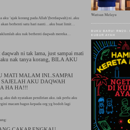
Warisan Melayu
a aku ‘ajak korang pada Allah’(berdaqwah) ni..aku
 akan berhenti satu hari nanti…aku buat limit…
BUKU BARU! RM20-
.maklumlah aku nak berhenti daqwah mereka…
KUBUR AYAH
 daqwah ni tak lama, just sampai mati
 aku nak tanya korang, BILA AKU
 MATI MALAM INI..SAMPAI
I SAJELAH AKU DAQWAH
A HA HA!!!
g..aku dah nyatakan pendirian aku..tak perlu aku
egini macam bagus kepada org yg bodoh lagi
rang:
ANG CAKAP ENGKAU