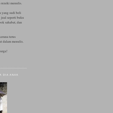
s rezeki menulis.
a yang sudi beli
 jual seperti buku
ok sahabat, dan
kerana terus
t dalam menulis.
urga!
A DIA ANAK