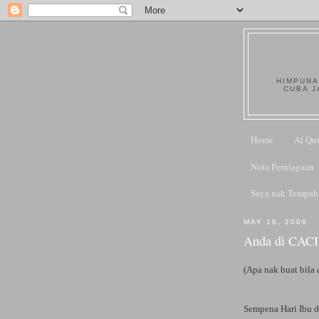
HIMPUNA
CUBA J
Home
Al Qu
Nota Perniagaan
Saya nak Tempah
MAY 18, 2006
Anda di CACI
(Apa nak buat bila 
Sempena Hari Ibu da