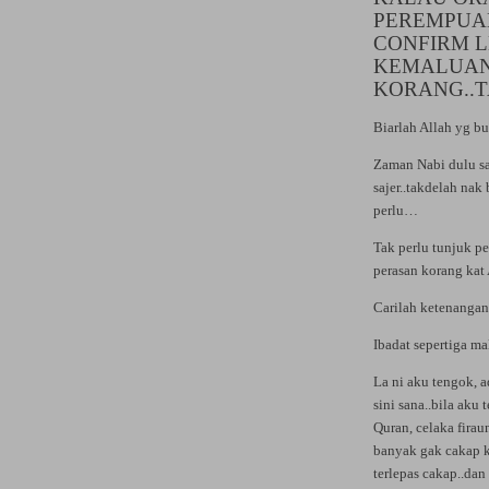
PEREMPUA
CONFIRM L
KEMALUAN
KORANG..T
Biarlah Allah yg b
Zaman Nabi dulu sa
sajer..takdelah nak
perlu…
Tak perlu tunjuk p
perasan korang kat
Carilah ketenangan 
Ibadat sepertiga
La ni aku tengok, 
sini sana..bila ak
Quran, celaka firau
banyak gak cakap ka
terlepas cakap..da