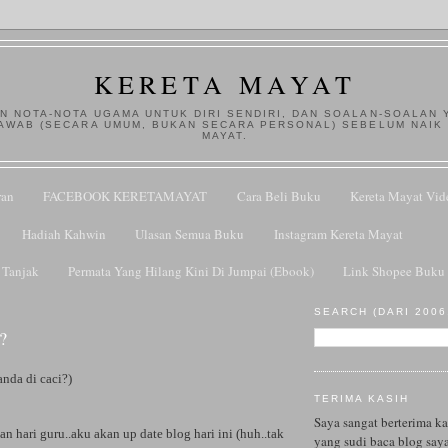
KERETA MAYAT
N NOTA-NOTA UGAMA UNTUK DIRI SENDIRI, DAN SOALAN-SOALAN 
AWAB (SECARA UMUM, BUKAN SECARA PERSONAL) SEBELUM NAIK
MAYAT.
ran
FACEBOOK KERETAMAYAT
Cara Beli Buku
Kereta Mayat Vid
Hadiah Kahwin
Ulasan Semua Buku
Instagram Kereta Mayat
 Tanjak
Permata Yang Hilang Kini Di Jumpai (Ebook)
Link Shopee Buku 
SEARCH (DARI 2006.
?
anda di caci?)
TERIMA KASIH
Saya sangat berterima k
n hari guru..aku akan up date blog hari ini (huh..tak
yang sudi baca blog saya