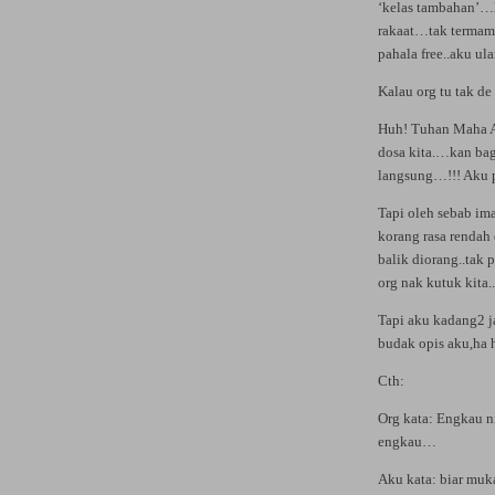
‘kelas tambahan’…he
rakaat…tak termam
pahala free..aku ul
Kalau org tu tak d
Huh! Tuhan Maha A
dosa kita.…kan ba
langsung…!!! Aku pi
Tapi oleh sebab im
korang rasa rendah 
balik diorang..tak 
org nak kutuk kita..
Tapi aku kadang2 
budak opis aku,ha h
Cth:
Org kata: Engkau n
engkau…
Aku kata: biar muka