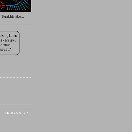
erakhir aku...
E THE BLOG BY