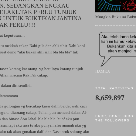
N, SEDANGKAN ENGKAU
ELAKI..TAK PERLU TUNJUK
Mungkin Buku ini Buku T
 UNTUK BUKTIKAN JANTINA
AK PERLU!!!!
uat keputusan…
tu mekkah cakap Nabi gila dan ahli sihir..Nabi kool
 buat demo “aku bukan ahli sihir bla bla bla” tak
erasan korang kat orang..yg betulnya korang tunjuk
HAMKA
 Allah..macam Kak Pah cakap:
dalam diri sendiri..
TOTAL PAGEVIEWS
8,659,897
 malammmmm….
ada golongan yg bercakap kasar dalm berdaqwah, caci
u tegur…diaorang cakap: Tuhan pun mencaci dalam Al-
ERRR, DON'T JUDG
n dan binasa Abu Jahal..bla bla bla..huh! aku pun
THE FOLLOWERS
sar..tapi aku rasa tu aku punya nafsu amarah aku yg
n aku tak akan gunakan dalil dan Nas untuk sokong aku