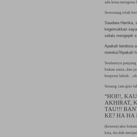
ada kena mengena 
Seseorang telah ber
Saudara Hamka, s
kegemukkan saya
selalu mengejek 
Apakah berdosa a
mereka?Apakah hu
Soalannya panjang 
bukan ustaz, dan j
berperut labuh…o
Senang cam gini la
“HOI!!, KA
AKHIRAT, 
TAU!!! BA
KE?
HA HA 
(ketawa) aku bukan
kita, itu dah menja