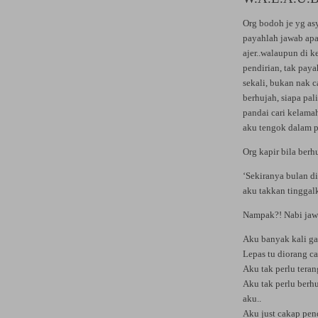
Org bodoh je yg asy
payahlah jawab ap
ajer..walaupun di 
pendirian, tak paya
sekali, bukan nak c
berhujah, siapa pa
pandai cari kelama
aku tengok dalam 
Org kapir bila ber
‘Sekiranya bulan di
aku takkan tingga
Nampak?! Nabi jawa
Aku banyak kali gak
Lepas tu diorang ca
Aku tak perlu teran
Aku tak perlu berh
aku..
Aku just cakap pend