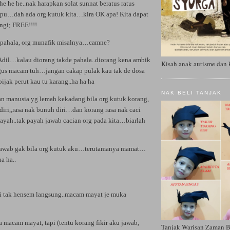
 he he..nak harapkan solat sunnat beratus ratus
pu…dah ada org kutuk kita…kira OK apa! Kita dapat
angi; FREE!!!!
e pahala, org munafik misalnya…camne?
dil…kalau diorang takde pahala..diorang kena ambik
Kisah anak autisme dan 
gus macam tuh…jangan cakap pulak kau tak de dosa
jak perut kau tu karang..ha ha ha
NAK BELI TANJAK
an manusia yg lemah kekadang bila org kutuk korang,
diri,,rasa nak bunuh diri…dan korang rasa nak caci
payah..tak payah jawab cacian org pada kita…biarlah
jawab gak bila org kutuk aku…terutamanya mamat…
a ha..
i tak hensem langsung..macam mayat je muka
 macam mayat, tapi (tentu korang fikir aku jawab,
Tanjak Warisan Zaman 