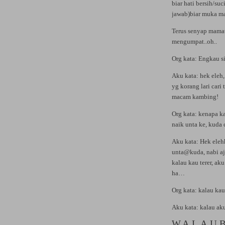
biar hati bersih/su
jawab)biar muka m
Terus senyap mamat
mengumpat..oh..
Org kata: Engkau 
Aku kata: hek eleh
yg korang lari cari
macam kambing!
Org kata: kenapa k
naik unta ke, kuda
Aku kata: Hek eleh
unta@kuda, nabi aja
kalau kau terer, ak
ha…
Org kata: kalau kau
Aku kata: kalau ak
W.A.L.A.U.B