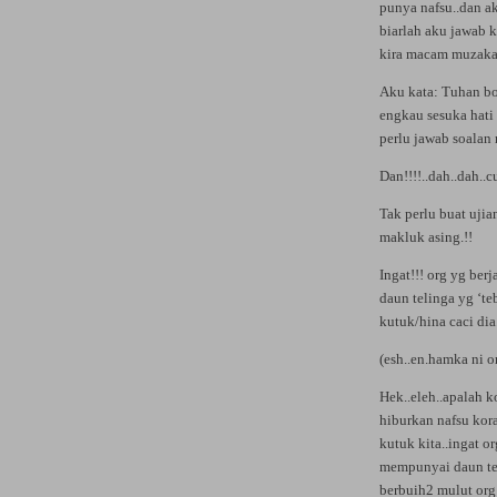
punya nafsu..dan a
biarlah aku jawab k
kira macam muzakar
Aku kata: Tuhan b
engkau sesuka hati
perlu jawab soalan n
Dan!!!!..dah..dah.
Tak perlu buat uji
makluk asing.!!
Ingat!!! org yg ber
daun telinga yg ‘t
kutuk/hina caci di
(esh..en.hamka ni 
Hek..eleh..apalah ko
hiburkan nafsu kor
kutuk kita..ingat o
mempunyai daun te
berbuih2 mulut org